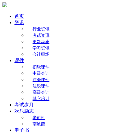
首页
资讯
行业资讯
考试资讯
更新动态
学习资讯
会计职场
课件
初级课件
中级会计
注会课件
注税课件
高级会计
其它培训
考试岁月
欢乐励志
老司机
南波葩
电子书