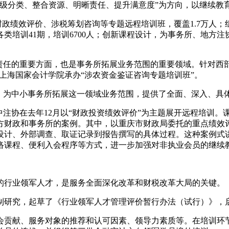
、分级分类、整合资源、明晰责任、提升满意度”为方向，以继续教
财政绩效评价、涉税筹划咨询等专题远程培训班，覆盖1.7万人
类培训41期，培训6700人；创新课程设计，为事务所、地方
会责任的重要方面，也是事务所拓展业务范围的重要领域。针对西
托上海国家会计学院承办“涉农资金鉴证咨询专题培训班”。
试，为中小事务所拓展这一领域业务范围，提供了全面、深入、具
中注协在去年12月以“财政投资绩效评价”为主题展开远程培训
方财政和事务所的案例。其中，以重庆市财政局委托的重点绩效
设计、外部调查、取证记录到报告撰写的具体过程。这种案例式
络课程、便利入会程序等方式，进一步加强对非执业会员的继续
的行业领军人才，是服务全面深化改革和财税改革大局的关键。
机制研究，起草了《行业领军人才管理评价暂行办法（试行）》，
会贡献、服务对象的推荐和认可因素、领导力素质等。在培训环