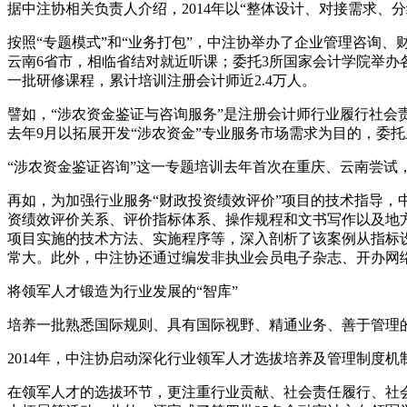
据中注协相关负责人介绍，2014年以“整体设计、对接需求
按照“专题模式”和“业务打包”，中注协举办了企业管理咨询、
云南6省市，相临省结对就近听课；委托3所国家会计学院举办各
一批研修课程，累计培训注册会计师近2.4万人。
譬如，“涉农资金鉴证与咨询服务”是注册会计师行业履行社
去年9月以拓展开发“涉农资金”专业服务市场需求为目的，委
“涉农资金鉴证咨询”这一专题培训去年首次在重庆、云南尝
再如，为加强行业服务“财政投资绩效评价”项目的技术指导，
资绩效评价关系、评价指标体系、操作规程和文书写作以及地
项目实施的技术方法、实施程序等，深入剖析了该案例从指标
常大。此外，中注协还通过编发非执业会员电子杂志、开办网
将领军人才锻造为行业发展的“智库”
培养一批熟悉国际规则、具有国际视野、精通业务、善于管理
2014年，中注协启动深化行业领军人才选拔培养及管理制度
在领军人才的选拔环节，更注重行业贡献、社会责任履行、社