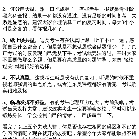
2、过分自大型
。想一口吃成胖子，有些考生一报就是专业阶
段六科全报，结果一科都没有通过。没有足够的时间备考，失
败是显然的。建议大家合理估算自己的复习时间，每天3个小
时是必备的，看你报几科了。
3、纸上谈兵型
。这类考生有在认真听课，听了不止一遍，感
觉自己什么都会了。但是就是不想做题或者做题很少，到了真
正考试的时候发现自己无从下手，考试就无法通过。平时大家
不需要做那么多题，但是要有高质量的习题辅导，东奥“轻松
过关”就是很好的选择。
4、不认真型
。这类考生就是没有认真复习，听课的时候不重
视老师强调的重点难点，或者连东奥课程都没有听完，考试确
实很难及格。
5、临场发挥不好型
。有的考生心理压力过大，考前失眠，考
试当天发挥失常，建议这类考生一定要学会放松，平时可以多
锻炼身体，学会控制自己的情绪，自己多调节一下。
看完了以上五个失败人群，你是否也存在相同的误区和不好的
学习习惯呢？现在就开始改变吧，希望今年大家都能取得不错