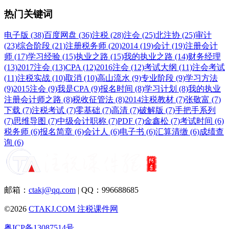
热门关键词
电子版 (38)
百度网盘 (36)
注税 (28)
注会 (25)
北注协 (25)
审计
(23)
综合阶段 (21)
注册税务师 (20)
2014 (19)
会计 (19)
注册会计
师 (17)
学习经验 (15)
执业之路 (15)
我的执业之路 (14)
财务经理
(13)
2017注会 (13)
CPA (12)
2016注会 (12)
考试大纲 (11)
注会考试
(11)
注税实战 (10)
取消 (10)
高山流水 (9)
专业阶段 (9)
学习方法
(9)
2015注会 (9)
我是CPA (9)
报名时间 (8)
学习计划 (8)
我的执业
注册会计师之路 (8)
税收征管法 (8)
2014注税教材 (7)
张敬富 (7)
下载 (7)
注税考试 (7)
零基础 (7)
高清 (7)
破解版 (7)
手把手系列
(7)
思维导图 (7)
中级会计职称 (7)
PDF (7)
金鑫松 (7)
考试时间 (6)
税务师 (6)
报名简章 (6)
会计人 (6)
电子书 (6)
汇算清缴 (6)
成绩查
询 (6)
邮箱：
ctakj@qq.com
| QQ：996688685
©2026
CTAKJ.COM
注税课件网
粤ICP备13087514号