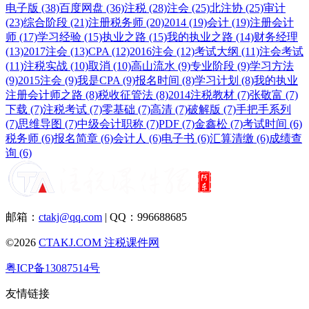
电子版 (38)
百度网盘 (36)
注税 (28)
注会 (25)
北注协 (25)
审计
(23)
综合阶段 (21)
注册税务师 (20)
2014 (19)
会计 (19)
注册会计
师 (17)
学习经验 (15)
执业之路 (15)
我的执业之路 (14)
财务经理
(13)
2017注会 (13)
CPA (12)
2016注会 (12)
考试大纲 (11)
注会考试
(11)
注税实战 (10)
取消 (10)
高山流水 (9)
专业阶段 (9)
学习方法
(9)
2015注会 (9)
我是CPA (9)
报名时间 (8)
学习计划 (8)
我的执业
注册会计师之路 (8)
税收征管法 (8)
2014注税教材 (7)
张敬富 (7)
下载 (7)
注税考试 (7)
零基础 (7)
高清 (7)
破解版 (7)
手把手系列
(7)
思维导图 (7)
中级会计职称 (7)
PDF (7)
金鑫松 (7)
考试时间 (6)
税务师 (6)
报名简章 (6)
会计人 (6)
电子书 (6)
汇算清缴 (6)
成绩查
询 (6)
邮箱：
ctakj@qq.com
| QQ：996688685
©2026
CTAKJ.COM
注税课件网
粤ICP备13087514号
友情链接