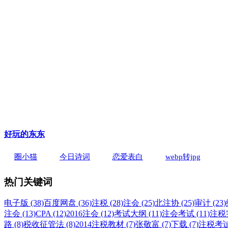
好玩的东东
圈小猫
今日诗词
恋爱表白
webp转jpg
热门关键词
电子版 (38)
百度网盘 (36)
注税 (28)
注会 (25)
北注协 (25)
审计 (23)
注会 (13)
CPA (12)
2016注会 (12)
考试大纲 (11)
注会考试 (11)
注税实
路 (8)
税收征管法 (8)
2014注税教材 (7)
张敬富 (7)
下载 (7)
注税考试 