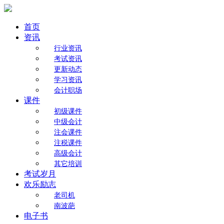
首页
资讯
行业资讯
考试资讯
更新动态
学习资讯
会计职场
课件
初级课件
中级会计
注会课件
注税课件
高级会计
其它培训
考试岁月
欢乐励志
老司机
南波葩
电子书