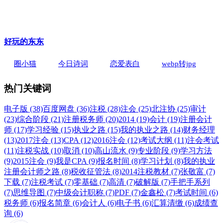
好玩的东东
圈小猫
今日诗词
恋爱表白
webp转jpg
热门关键词
电子版 (38)
百度网盘 (36)
注税 (28)
注会 (25)
北注协 (25)
审计
(23)
综合阶段 (21)
注册税务师 (20)
2014 (19)
会计 (19)
注册会计
师 (17)
学习经验 (15)
执业之路 (15)
我的执业之路 (14)
财务经理
(13)
2017注会 (13)
CPA (12)
2016注会 (12)
考试大纲 (11)
注会考试
(11)
注税实战 (10)
取消 (10)
高山流水 (9)
专业阶段 (9)
学习方法
(9)
2015注会 (9)
我是CPA (9)
报名时间 (8)
学习计划 (8)
我的执业
注册会计师之路 (8)
税收征管法 (8)
2014注税教材 (7)
张敬富 (7)
下载 (7)
注税考试 (7)
零基础 (7)
高清 (7)
破解版 (7)
手把手系列
(7)
思维导图 (7)
中级会计职称 (7)
PDF (7)
金鑫松 (7)
考试时间 (6)
税务师 (6)
报名简章 (6)
会计人 (6)
电子书 (6)
汇算清缴 (6)
成绩查
询 (6)