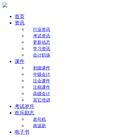
首页
资讯
行业资讯
考试资讯
更新动态
学习资讯
会计职场
课件
初级课件
中级会计
注会课件
注税课件
高级会计
其它培训
考试岁月
欢乐励志
老司机
南波葩
电子书