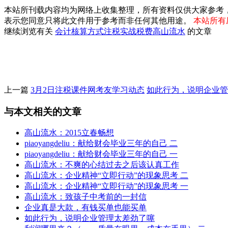
本站所刊载内容均为网络上收集整理，所有资料仅供大家参考
表示您同意只将此文件用于参考而非任何其他用途。
本站所有压
继续浏览有关
会计核算方式
注税实战
税费
高山流水
的文章
上一篇
3月2日注税课件网考友学习动态
如此行为，说明企业管
与本文相关的文章
高山流水：2015立春畅想
piaoyangdeliu：献给财会毕业三年的自己 二
piaoyangdeliu：献给财会毕业三年的自己 一
高山流水：不爽的心结过去之后该认真工作
高山流水：企业精神“立即行动”的现象思考 二
高山流水：企业精神“立即行动”的现象思考 一
高山流水：致孩子中考前的一封信
企业真是大款，有钱买单也能买单
如此行为，说明企业管理太差劲了噻