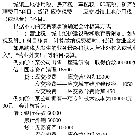
城镇土地使用税、房产税、车船税、印花税、矿产资源
理费用”科目，贷记“应交税费——应交城镇土地使用税
（或现金）”科目。
根据不同的交易或事项确定会计核算方式
（一）营业税、城市维护建设税和教育费附加。如果
税及附加”科目核算。计算缴纳税费额时，借记“营业金
如果纳税人发生的业务最终确认为营业外收入或营业外
入”、“营业外支出”等科目核算。
例如①：某公司出售一座建筑物，取得价款300000元，
借：固定资产清理 16500
贷：应交税费——应交营业税 15000
应交税费——应交城市维护建设税 1050
应交税费——应交教育费附加 450.
例如②：某公司拥有一项专利技术成本为100000元，已
90元。会计核算为：
借：银行存款 60000
累计摊销 50000
贷：无形资产 100000
应交税费——应交营业税 3000