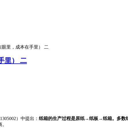
眼里，成本在手里） 二
手里） 二
305002）中提出：
纸箱的生产过程是原纸→纸板→纸箱。多数
商。