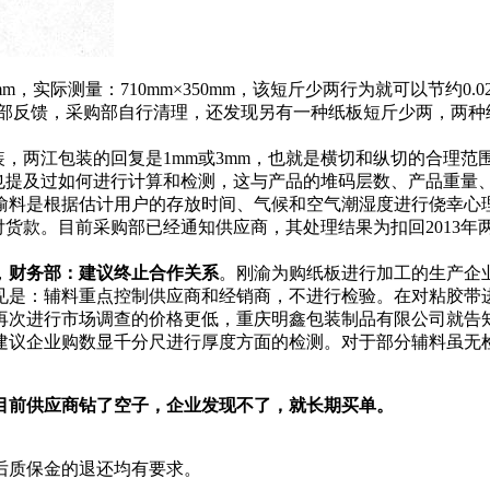
mm
，实际测量：
710mm
×
350mm
，该短斤少两行为就可以节约
0.0
部反馈，采购部自行清理，还发现另有一种纸板短斤少两，两种
装，两江包装的回复是
1mm
或
3mm
，也就是横切和纵切的合理范
也提及过如何进行计算和检测，这与产品的堆码层数、产品重量
偷料是根据估计用户的存放时间、气候和空气潮湿度进行侥幸心
付货款。目前采购部已经通知供应商，其处理结果为扣回
2013
年
，
财务部：建议终止合作关系
。刚渝为购纸板进行加工的生产企
见是：辅料重点控制供应商和经销商，不进行检验。在对粘胶带
再次进行市场调查的价格更低，重庆明鑫包装制品有限公司就告
建议企业购数显千分尺进行厚度方面的检测。对于部分辅料虽无
目前供应商钻了空子，企业发现不了，就长期买单。
后质保金的退还均有要求。