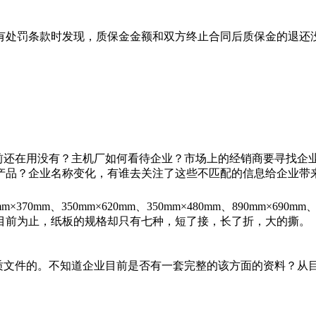
有处罚条款时发现，质保金金额和双方终止合同后质保金的退还
前还在用没有？主机厂如何看待企业？市场上的经销商要寻找企
产品？企业名称变化，有谁去关注了这些不匹配的信息给企业带
mm
×
370mm
、
350mm
×
620mm
、
350mm
×
480mm
、
890mm
×
690mm
目前为止，纸板的规格却只有七种，短了接，长了折，大的撕。
质文件的。不知道企业目前是否有一套完整的该方面的资料？从