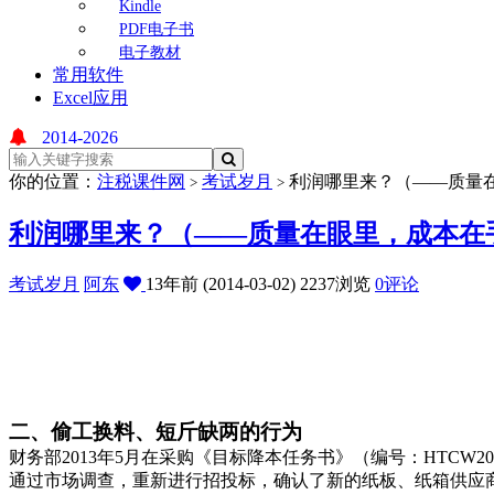
Kindle
PDF电子书
电子教材
常用软件
Excel应用
2014-2026
你的位置：
注税课件网
考试岁月
利润哪里来？（——质量在
>
>
利润哪里来？（——质量在眼里，成本在
考试岁月
阿东
13年前 (2014-03-02)
2237浏览
0评论
二、偷工换料、短斤缺两的行为
财务部2013年5月在采购《目标降本任务书》（编号：HTCW201
通过市场调查，重新进行招投标，确认了新的纸板、纸箱供应