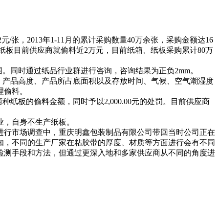
2
元
/
张，
2013
年
1-11
月的累计采购数量
40
万余张，采购金额达
16
纸板目前供应商就偷料近
2
万元，目前纸箱、纸板采购累计
80
万
围。同时通过纸品行业群进行咨询，咨询结果为正负2
mm。
、产品高度、产品所占底面积以及存放时间、气候、空气潮湿度
理偷料。
两种纸板的偷料金额，同时予以
2,000.00
元的处罚。目前供应商
业，自身不生产纸板。
进行市场调查中，重庆明鑫包装制品有限公司带回当时公司正在
知，不同的生产厂家在粘胶带的厚度、材质等方面进行会有不同
检测手段和方法，但通过更深入地和多家供应商从不同的角度进