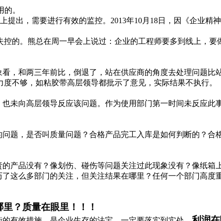
用的。
会上提出，需要进行有效的监控。2013年10月18日，因《企业
失控的。熊总在周一早会上说过：企业的工程师要多到线上，要
象看，和两三年前比，倒退了，站在供应商的角度去处理问题比
力度不够，如粘胶带高层领导都批示了意见，实际结果不执行。
，也未向高层领导反应该问题。作为使用部门第一时间未反应此
的问题，是否叫质量问题？合格产品完工入库是如何判断的？合
责的产品没有？像划伤、碰伤等问题关注过此现象没有？像纸箱
历了这么多部门的关注，但关注结果在哪里？任何一个部门高度
哪里？质量在眼里！！！
利润在
衡的有效措施，是企业生存的法宝，一定要落实到实处。