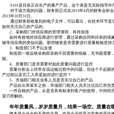
S101
是目前正在生产的量产产品，这个表是无实际指导作
对于该方面的问题，财务部正式在2013年4月的财务会析
2013年10月31日。
通过财务部收集到的电子文件，可以看出，在技术环节是
如何关注自己的产品的。
2
、采购部门对供应商的管理薄弱，有待加强
如何有效地对供应商进行管理，通过采购合同和目前的现
辅等供应商的类似问题。那些物资是否需要进行质量检验坚持
3
、制造部门不予以反馈
制造部一致反映采购部采购不回需要的纸板，无书面需要
能。
4
、质量部门是否需要对如此质量问题进行监控
质量分析会上经常在说运输过程中的问题，但这个不起眼
产过程以及完工入库是如何进行监控？
5
、市场部门相关业务人员是否关注自己的产品
产品在出库装车之前，市场部门相关人员关注过自己所负
一件合格的产品，从是否具有标准到客户的使用，中间经
迎刃而解的。
年年质量风，岁岁质量月，结果一场空。质量在
降本是企业永恒不变的主题，也是企业提高与竞争对手抗