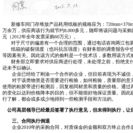
新修车间门存堆放产品耗用纸板的规格应为：
720mm
×
370
万余万，供应商该行为就节约
8,000
多元，随即将该问题与采购
元（
2012
年全年发票采购
60
万元）。
对于尺寸的偏差有一个合理的范围，通过电话咨询两江包
纸箱的破裂强度（也叫抗压强度）在财务部的调查报告中
等因素有关。因此该方式的偷料是一个技术活，多数用该方式
财务部立即要求对供应商进行处理，未处理之前，拒绝支
还未予以确认
.
企业已经给了刚渝一个合作的企业，但目前表现为不诚信
对于该类物资是否需要进行检验，如何检验，质量部的意
使用的粘胶带进行检测后，回复相同材质和质量的价格。通过
的变化以达到价格降本的目的，但不能很好地保证质量。因此
行了解，都会或多或少地得到一些检测手段和方法的。
公司高层领导已经最后签署了执行意见，但未得到执行，让
三、合同执行倒退
企业
2010
年的采购合同，对质保金的金额和双方终止合作