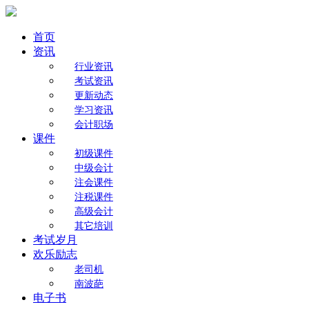
首页
资讯
行业资讯
考试资讯
更新动态
学习资讯
会计职场
课件
初级课件
中级会计
注会课件
注税课件
高级会计
其它培训
考试岁月
欢乐励志
老司机
南波葩
电子书