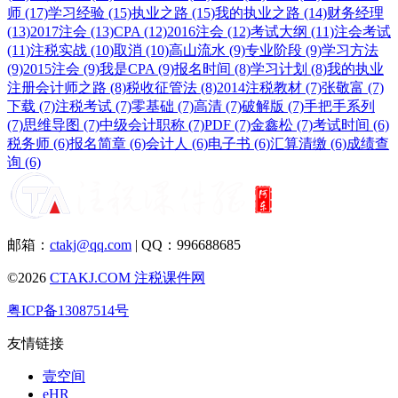
师 (17)
学习经验 (15)
执业之路 (15)
我的执业之路 (14)
财务经理
(13)
2017注会 (13)
CPA (12)
2016注会 (12)
考试大纲 (11)
注会考试
(11)
注税实战 (10)
取消 (10)
高山流水 (9)
专业阶段 (9)
学习方法
(9)
2015注会 (9)
我是CPA (9)
报名时间 (8)
学习计划 (8)
我的执业
注册会计师之路 (8)
税收征管法 (8)
2014注税教材 (7)
张敬富 (7)
下载 (7)
注税考试 (7)
零基础 (7)
高清 (7)
破解版 (7)
手把手系列
(7)
思维导图 (7)
中级会计职称 (7)
PDF (7)
金鑫松 (7)
考试时间 (6)
税务师 (6)
报名简章 (6)
会计人 (6)
电子书 (6)
汇算清缴 (6)
成绩查
询 (6)
邮箱：
ctakj@qq.com
| QQ：996688685
©2026
CTAKJ.COM
注税课件网
粤ICP备13087514号
友情链接
壹空间
eHR