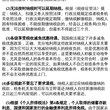
(2)无法按时纳税时可以延期纳税。
根据《税收征管法》规
定：纳税人、扣缴义务人按照法律、行政法规规定或者税务机
关依照法律、行政法规的规定期限，缴纳或解缴税款。纳税人
因有特殊困难，不能按期缴纳税款的，经县以上税务局(分局)
批准，可以延期缴纳税款，但最长不得超过三个月。
(3)各级享受税收减免优惠待遇。
我国税法规定了许多减免
税优惠政策，正确、充分地利用这些政策对纳税人来说至关重
要，因为它可以大大地减轻纳税人的税收负担。但是优惠待遇
并不是自然而然就可以享受到的，这需要纳税人积极主动地争
取，尤其是纳税人的条件基本符合，但又不完全符合时，这种
筹划就具有一定的现实意义。如果纳税人不自己创造条件去争
取，不采取措施使自己符合减免税优惠条件，税务机关理所当
然不会主动将优惠送上门。
(4)多征税款不要忘了要求退税。
纳税人超过应纳税额缴纳的
税款，税务机关发现后应当立即退还;纳税人自结算缴纳税款
之日起三年内发现的，可以向税务机关要求退还。
(5)根据《个人所得税法》第4条规定，个人取得的储蓄存款
利息、国债和国家发行的金融债券利息所得免税。
由于国家从