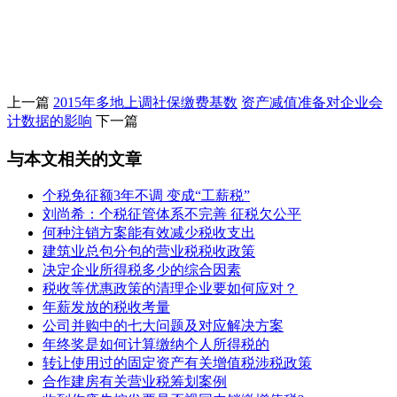
上一篇
2015年多地上调社保缴费基数
资产减值准备对企业会
计数据的影响
下一篇
与本文相关的文章
个税免征额3年不调 变成“工薪税”
刘尚希：个税征管体系不完善 征税欠公平
何种注销方案能有效减少税收支出
建筑业总包分包的营业税税收政策
决定企业所得税多少的综合因素
税收等优惠政策的清理企业要如何应对？
年薪发放的税收考量
公司并购中的七大问题及对应解决方案
年终奖是如何计算缴纳个人所得税的
转让使用过的固定资产有关增值税涉税政策
合作建房有关营业税筹划案例