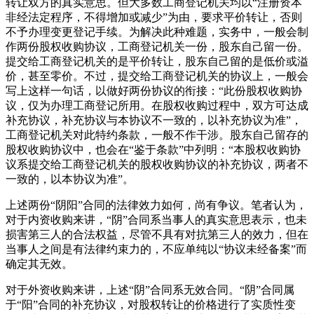
转让双方的真实意思。但大多数工商登记机关均以“注册资本
非经法定程序，不得增加或减少”为由，要求平价转让，否则
不予办理变更登记手续。为解决此种难题，实务中，一般会制
作两份股权收购协议，工商登记机关一份，股东自己留一份。
提交给工商登记机关的是平价转让，股东自己留的是低价或溢
价，甚至零价。不过，提交给工商登记机关的协议上，一般会
写上这样一句话，以做好两份协议的衔接：“此份股权收购协
议，仅为办理工商登记所用。在股权收购过程中，双方可达成
补充协议，补充协议与本协议不一致的，以补充协议为准”，
工商登记机关对此特约条款，一般不作干涉。股东自己留存的
股权收购协议中，也会在“鉴于条款”中列明：“本股权收购协
议系提交给工商登记机关的股权收购协议的补充协议，两者不
一致的，以本协议为准”。
上述两份“阴阳”合同的法律效力如何，尚有争议。笔者认为，
对于内资收购来讲，“阴”合同系当事人的真实意思表示，也未
损害第三人的合法权益，尽管不具有对抗第三人的效力，但在
当事人之间是有法律约束力的，不应单纯以“协议未经备案”而
确定其无效。
对于外资收购来讲，上述“阴”合同系无效合同。“阴”合同属
于“阳”合同的补充协议，对股权转让的价格进行了实质性变