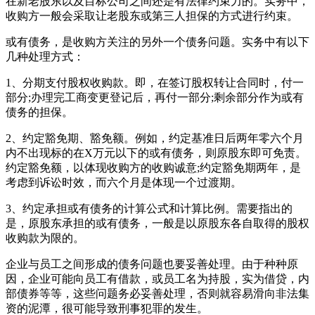
在新老股东以及目标公司之间还是有法律约束力的。实务中，
收购方一般会采取让老股东或第三人担保的方式进行约束。
或有债务，是收购方关注的另外一个债务问题。实务中有以下
几种处理方式：
1、分期支付股权收购款。即，在签订股权转让合同时，付一
部分;办理完工商变更登记后，再付一部分;剩余部分作为或有
债务的担保。
2、约定豁免期、豁免额。例如，约定基准日后两年零六个月
内不出现标的在X万元以下的或有债务，则原股东即可免责。
约定豁免额，以体现收购方的收购诚意;约定豁免期两年，是
考虑到诉讼时效，而六个月是体现一个过渡期。
3、约定承担或有债务的计算公式和计算比例。需要指出的
是，原股东承担的或有债务，一般是以原股东各自取得的股权
收购款为限的。
企业与员工之间形成的债务问题也要妥善处理。由于种种原
因，企业可能向员工有借款，或员工名为持股，实为借贷，内
部债券等等，这些问题务必妥善处理，否则就容易滑向非法集
资的泥潭，很可能导致刑事犯罪的发生。