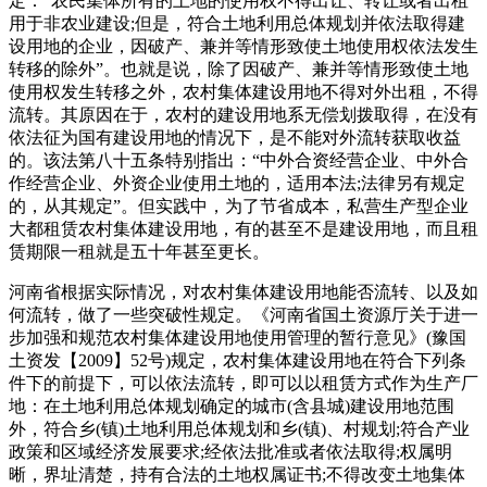
定：“农民集体所有的土地的使用权不得出让、转让或者出租
用于非农业建设;但是，符合土地利用总体规划并依法取得建
设用地的企业，因破产、兼并等情形致使土地使用权依法发生
转移的除外”。也就是说，除了因破产、兼并等情形致使土地
使用权发生转移之外，农村集体建设用地不得对外出租，不得
流转。其原因在于，农村的建设用地系无偿划拨取得，在没有
依法征为国有建设用地的情况下，是不能对外流转获取收益
的。该法第八十五条特别指出：“中外合资经营企业、中外合
作经营企业、外资企业使用土地的，适用本法;法律另有规定
的，从其规定”。但实践中，为了节省成本，私营生产型企业
大都租赁农村集体建设用地，有的甚至不是建设用地，而且租
赁期限一租就是五十年甚至更长。
河南省根据实际情况，对农村集体建设用地能否流转、以及如
何流转，做了一些突破性规定。《河南省国土资源厅关于进一
步加强和规范农村集体建设用地使用管理的暂行意见》(豫国
土资发【2009】52号)规定，农村集体建设用地在符合下列条
件下的前提下，可以依法流转，即可以以租赁方式作为生产厂
地：在土地利用总体规划确定的城市(含县城)建设用地范围
外，符合乡(镇)土地利用总体规划和乡(镇)、村规划;符合产业
政策和区域经济发展要求;经依法批准或者依法取得;权属明
晰，界址清楚，持有合法的土地权属证书;不得改变土地集体