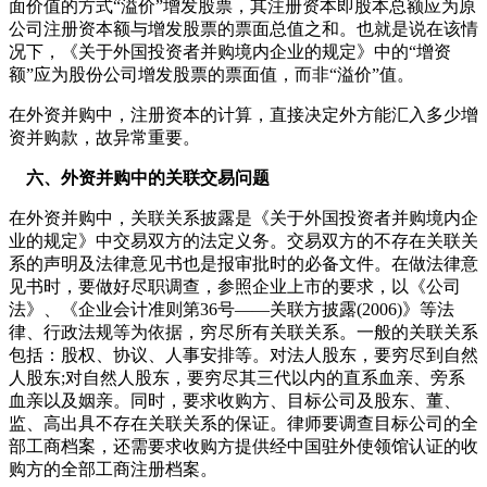
面价值的方式“溢价”增发股票，其注册资本即股本总额应为原
公司注册资本额与增发股票的票面总值之和。也就是说在该情
况下，《关于外国投资者并购境内企业的规定》中的“增资
额”应为股份公司增发股票的票面值，而非“溢价”值。
在外资并购中，注册资本的计算，直接决定外方能汇入多少增
资并购款，故异常重要。
六、外资并购中的关联交易问题
在外资并购中，关联关系披露是《关于外国投资者并购境内企
业的规定》中交易双方的法定义务。交易双方的不存在关联关
系的声明及法律意见书也是报审批时的必备文件。在做法律意
见书时，要做好尽职调查，参照企业上市的要求，以《公司
法》、《企业会计准则第36号——关联方披露(2006)》等法
律、行政法规等为依据，穷尽所有关联关系。一般的关联关系
包括：股权、协议、人事安排等。对法人股东，要穷尽到自然
人股东;对自然人股东，要穷尽其三代以内的直系血亲、旁系
血亲以及姻亲。同时，要求收购方、目标公司及股东、董、
监、高出具不存在关联关系的保证。律师要调查目标公司的全
部工商档案，还需要求收购方提供经中国驻外使领馆认证的收
购方的全部工商注册档案。