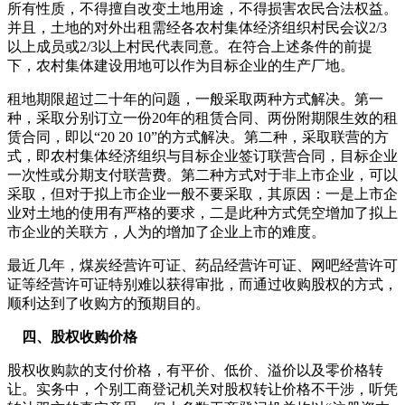
所有性质，不得擅自改变土地用途，不得损害农民合法权益。
并且，土地的对外出租需经各农村集体经济组织村民会议2/3
以上成员或2/3以上村民代表同意。在符合上述条件的前提
下，农村集体建设用地可以作为目标企业的生产厂地。
租地期限超过二十年的问题，一般采取两种方式解决。第一
种，采取分别订立一份20年的租赁合同、两份附期限生效的租
赁合同，即以“20 20 10”的方式解决。第二种，采取联营的方
式，即农村集体经济组织与目标企业签订联营合同，目标企业
一次性或分期支付联营费。第二种方式对于非上市企业，可以
采取，但对于拟上市企业一般不要采取，其原因：一是上市企
业对土地的使用有严格的要求，二是此种方式凭空增加了拟上
市企业的关联方，人为的增加了企业上市的难度。
最近几年，煤炭经营许可证、药品经营许可证、网吧经营许可
证等经营许可证特别难以获得审批，而通过收购股权的方式，
顺利达到了收购方的预期目的。
四、股权收购价格
股权收购款的支付价格，有平价、低价、溢价以及零价格转
让。实务中，个别工商登记机关对股权转让价格不干涉，听凭