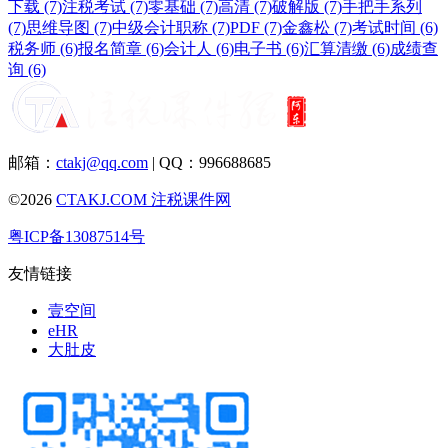
下载 (7)
注税考试 (7)
零基础 (7)
高清 (7)
破解版 (7)
手把手系列
(7)
思维导图 (7)
中级会计职称 (7)
PDF (7)
金鑫松 (7)
考试时间 (6)
税务师 (6)
报名简章 (6)
会计人 (6)
电子书 (6)
汇算清缴 (6)
成绩查
询 (6)
邮箱：
ctakj@qq.com
| QQ：996688685
©2026
CTAKJ.COM
注税课件网
粤ICP备13087514号
友情链接
壹空间
eHR
大肚皮