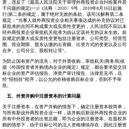
更，违反了《最高人民法院关于审理外商投资企业纠纷案件若
干问题的规定(一)》(法释〔2010〕9号，2010年8月16日起施
行)第二条的规定，属于绝对无效的条款。该司法解释第二条
规定：“当事人就外商投资企业相关事项达成的补充协议对已
获批准的合同不构成重大或实质性变更的，人民法院不应以未
经外商投资企业审批机关批准为由认定该补充协议未生效。前
款规定的重大或实质性变更包括注册资本、公司类型、经营范
围、营业期限、股东认缴的出资额、出资方式的变更以及公司
合并、公司分立、股权转让等”。
为防止国有资产的流失，对于外资收购，审批机关(商务局)依
据《外国投资者并购境内企业的规定》规定，都会要求提交目
标企业的资产评估报告、净资产审计报告、法律意见书，且
经“招拍挂”程序，以公允的价格收购目标企业，否则不予审
批。
五、外资并购中注册资本的计算问题
关于注册资本，在资产并购的情形下，确定注册资本较简单，
与所有新设外商投资企业一样，该并购后新设外商投资企业的
所有中外投资者的出资总额，即为企业的注册资本。在股权并
购的情形下，由于目标公司的法人资格继续存在，因此注册资