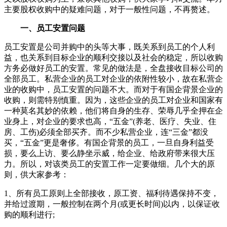
主要股权收购中的疑难问题，对于一般性问题，不再赘述。
一、员工安置问题
员工安置是公司并购中的头等大事，既关系到员工的个人利
益，也关系到目标企业的顺利交接以及社会的稳定，所以收购
方务必做好员工的安置。常见的做法是，全盘接收目标公司的
全部员工。私营企业的员工对企业的依附性较小，故在私营企
业的收购中，员工安置的问题不大。而对于有国企背景企业的
收购，则需特别慎重。因为，这些企业的员工对企业和国家有
一种莫名其妙的依赖，他们将自身的生存、荣辱几乎全押在企
业身上，对企业的要求也高，“五金”(养老、医疗、失业、住
房、工伤)必须全部买齐。而不少私营企业，连“三金”都没
买，“五金”更是奢侈。有国企背景的员工，一旦自身利益受
损，要么上访、要么静坐示威，给企业、给政府带来很大压
力。所以，对该类员工的安置工作一定要做细。几个大的原
则，供大家参考：
1、所有员工原则上全部接收，原工资、福利待遇保持不变，
并给过渡期，一般控制在两个月(或更长时间)以内，以保证收
购的顺利进行;