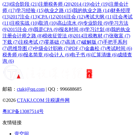
(23)
综合阶段 (21)
注册税务师 (20)
2014 (19)
会计 (19)
注册会计
师 (17)
学习经验 (15)
执业之路 (15)
我的执业之路 (14)
财务经理
(13)
2017注会 (13)
CPA (12)
2016注会 (12)
考试大纲 (11)
注会考试
(11)
注税实战 (10)
取消 (10)
高山流水 (9)
专业阶段 (9)
学习方法
(9)
2015注会 (9)
我是CPA (9)
报名时间 (8)
学习计划 (8)
我的执业
注册会计师之路 (8)
税收征管法 (8)
2014注税教材 (7)
张敬富 (7)
下载 (7)
注税考试 (7)
零基础 (7)
高清 (7)
破解版 (7)
手把手系列
(7)
思维导图 (7)
中级会计职称 (7)
PDF (7)
金鑫松 (7)
考试时间 (6)
税务师 (6)
报名简章 (6)
会计人 (6)
电子书 (6)
汇算清缴 (6)
成绩查
询 (6)
邮箱：
ctakj@qq.com
| QQ：996688685
©2026
CTAKJ.COM
注税课件网
粤ICP备13087514号
友情链接
壹空间