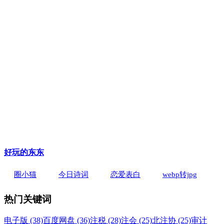
好玩的东东
圈小猫
今日诗词
恋爱表白
webp转jpg
热门关键词
电子版 (38)
百度网盘 (36)
注税 (28)
注会 (25)
北注协 (25)
审计