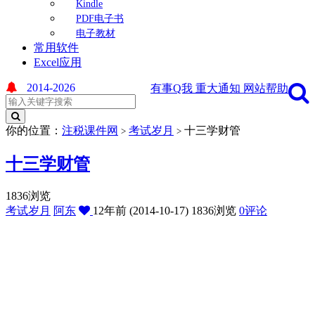
Kindle
PDF电子书
电子教材
常用软件
Excel应用
2014-2026
有事Q我
重大通知
网站帮助
你的位置：
注税课件网
考试岁月
十三学财管
>
>
十三学财管
1836浏览
考试岁月
阿东
12年前 (2014-10-17)
1836浏览
0评论