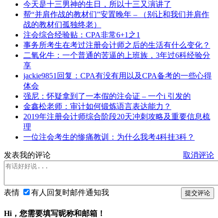
今天是十三男神的生日，所以十三又演讲了
帮“并肩作战的教材们”安置晚年 – （别让和我们并肩作
战的教材们孤独终老）
注会综合经验贴：CPA非常6+1之1
事务所考生在考过注册会计师之后的生活有什么变化？
二氧化牛：一个普通的苦逼的上班族，3年过6科经验分
享
jackie9851回复：CPA有没有用以及CPA备考的一些心得
体会
强尼：怀疑拿到了一本假的注会证 – 一个i 引发的
金鑫松老师：审计如何锻炼语言表达能力？
2019年注册会计师综合阶段20天冲刺攻略及重要信息梳
理
一位注会考生的惨痛教训：为什么我考4科挂3科？
发表我的评论
取消评论
表情
有人回复时邮件通知我
提交评论
Hi，您需要填写昵称和邮箱！