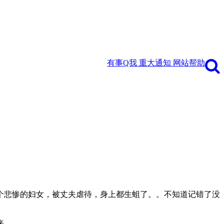
有事Q我
重大通知
网站帮助
个悲惨的妇女，被丈夫虐待，身上都生蛆了。。不知道记错了没
来。