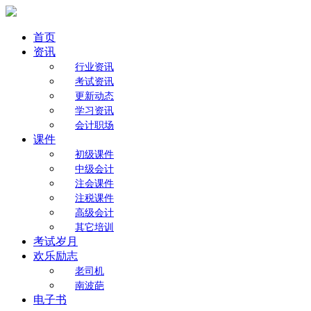
首页
资讯
行业资讯
考试资讯
更新动态
学习资讯
会计职场
课件
初级课件
中级会计
注会课件
注税课件
高级会计
其它培训
考试岁月
欢乐励志
老司机
南波葩
电子书