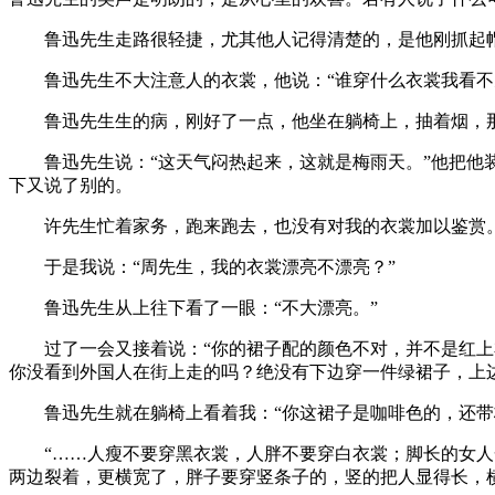
鲁迅先生走路很轻捷，尤其他人记得清楚的，是他刚抓起帽
鲁迅先生不大注意人的衣裳，他说：“谁穿什么衣裳我看不
鲁迅先生生的病，刚好了一点，他坐在躺椅上，抽着烟，那
鲁迅先生说：“这天气闷热起来，这就是梅雨天。”他把他
下又说了别的。
许先生忙着家务，跑来跑去，也没有对我的衣裳加以鉴赏
于是我说：“周先生，我的衣裳漂亮不漂亮？”
鲁迅先生从上往下看了一眼：“不大漂亮。”
过了一会又接着说：“你的裙子配的颜色不对，并不是红上衣
你没看到外国人在街上走的吗？绝没有下边穿一件绿裙子，上
鲁迅先生就在躺椅上看着我：“你这裙子是咖啡色的，还带格
“……人瘦不要穿黑衣裳，人胖不要穿白衣裳；脚长的女人一
两边裂着，更横宽了，胖子要穿竖条子的，竖的把人显得长，