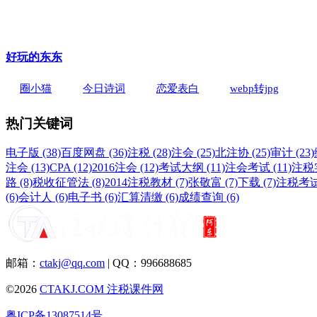
好玩的东东
圈小猫
今日诗词
恋爱表白
webp转jpg
热门关键词
电子版 (38)
百度网盘 (36)
注税 (28)
注会 (25)
北注协 (25)
审计 (23)
注会 (13)
CPA (12)
2016注会 (12)
考试大纲 (11)
注会考试 (11)
注税实
路 (8)
税收征管法 (8)
2014注税教材 (7)
张敬富 (7)
下载 (7)
注税考试 
(6)
会计人 (6)
电子书 (6)
汇算清缴 (6)
成绩查询 (6)
邮箱：
ctakj@qq.com
| QQ：996688685
©2026
CTAKJ.COM
注税课件网
粤ICP备13087514号