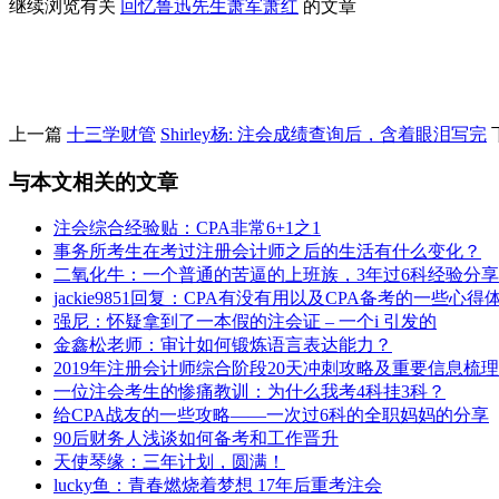
继续浏览有关
回忆鲁迅先生
萧军
萧红
的文章
上一篇
十三学财管
Shirley杨: 注会成绩查询后，含着眼泪写完
与本文相关的文章
注会综合经验贴：CPA非常6+1之1
事务所考生在考过注册会计师之后的生活有什么变化？
二氧化牛：一个普通的苦逼的上班族，3年过6科经验分享
jackie9851回复：CPA有没有用以及CPA备考的一些心得
强尼：怀疑拿到了一本假的注会证 – 一个i 引发的
金鑫松老师：审计如何锻炼语言表达能力？
2019年注册会计师综合阶段20天冲刺攻略及重要信息梳理
一位注会考生的惨痛教训：为什么我考4科挂3科？
给CPA战友的一些攻略——一次过6科的全职妈妈的分享
90后财务人浅谈如何备考和工作晋升
天使琴缘：三年计划，圆满！
lucky鱼：青春燃烧着梦想 17年后重考注会