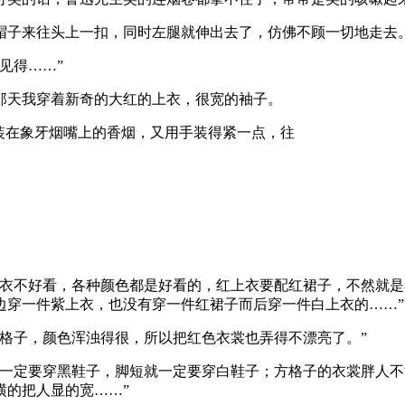
子来往头上一扣，同时左腿就伸出去了，仿佛不顾一切地走去
见得……”
天我穿着新奇的大红的上衣，很宽的袖子。
装在象牙烟嘴上的香烟，又用手装得紧一点，往
。
不好看，各种颜色都是好看的，红上衣要配红裙子，不然就是
边穿一件紫上衣，也没有穿一件红裙子而后穿一件白上衣的……”
子，颜色浑浊得很，所以把红色衣裳也弄得不漂亮了。”
定要穿黑鞋子，脚短就一定要穿白鞋子；方格子的衣裳胖人不
横的把人显的宽……”