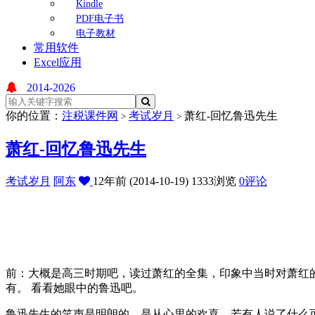
Kindle
PDF电子书
电子教材
常用软件
Excel应用
2014-2026
你的位置：
注税课件网
考试岁月
萧红-回忆鲁迅先生
>
>
萧红-回忆鲁迅先生
考试岁月
阿东
12年前 (2014-10-19)
1333浏览
0评论
前：大概是高三时期吧，读过萧红的全集，印象中当时对萧红
有。 看看她眼中的鲁迅吧。
鲁迅先生的笑声是明朗的，是从心里的欢喜。若有人说了什么