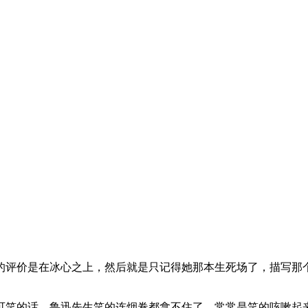
的评价是在冰心之上，然后就是只记得她那本生死场了，描写那
可笑的话，鲁迅先生笑的连烟卷都拿不住了，常常是笑的咳嗽起