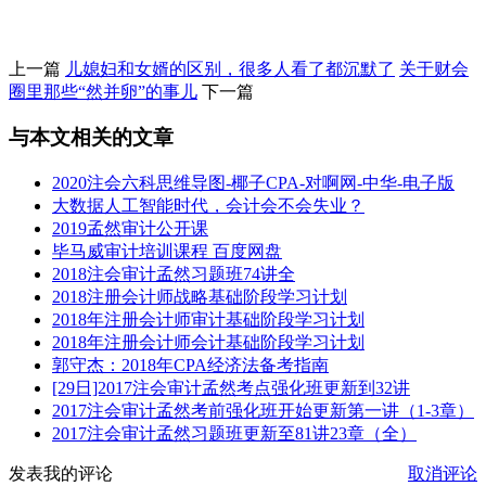
上一篇
儿媳妇和女婿的区别，很多人看了都沉默了
关于财会
圈里那些“然并卵”的事儿
下一篇
与本文相关的文章
2020注会六科思维导图-椰子CPA-对啊网-中华-电子版
大数据人工智能时代，会计会不会失业？
2019孟然审计公开课
毕马威审计培训课程 百度网盘
2018注会审计孟然习题班74讲全
2018注册会计师战略基础阶段学习计划
2018年注册会计师审计基础阶段学习计划
2018年注册会计师会计基础阶段学习计划
郭守杰：2018年CPA经济法备考指南
[29日]2017注会审计孟然考点强化班更新到32讲
2017注会审计孟然考前强化班开始更新第一讲（1-3章）
2017注会审计孟然习题班更新至81讲23章（全）
发表我的评论
取消评论