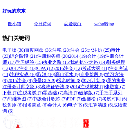
好玩的东东
圈小猫
今日诗词
恋爱表白
webp转jpg
热门关键词
电子版 (38)
百度网盘 (36)
注税 (28)
注会 (25)
北注协 (25)
审计
(23)
综合阶段 (21)
注册税务师 (20)
2014 (19)
会计 (19)
注册会计
师 (17)
学习经验 (15)
执业之路 (15)
我的执业之路 (14)
财务经理
(13)
2017注会 (13)
CPA (12)
2016注会 (12)
考试大纲 (11)
注会考试
(11)
注税实战 (10)
取消 (10)
高山流水 (9)
专业阶段 (9)
学习方法
(9)
2015注会 (9)
我是CPA (9)
报名时间 (8)
学习计划 (8)
我的执业
注册会计师之路 (8)
税收征管法 (8)
2014注税教材 (7)
张敬富 (7)
下载 (7)
注税考试 (7)
零基础 (7)
高清 (7)
破解版 (7)
手把手系列
(7)
思维导图 (7)
中级会计职称 (7)
PDF (7)
金鑫松 (7)
考试时间 (6)
税务师 (6)
报名简章 (6)
会计人 (6)
电子书 (6)
汇算清缴 (6)
成绩查
询 (6)