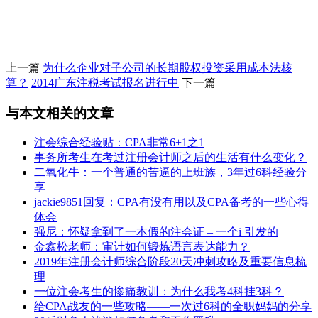
上一篇
为什么企业对子公司的长期股权投资采用成本法核
算？
2014广东注税考试报名进行中
下一篇
与本文相关的文章
注会综合经验贴：CPA非常6+1之1
事务所考生在考过注册会计师之后的生活有什么变化？
二氧化牛：一个普通的苦逼的上班族，3年过6科经验分
享
jackie9851回复：CPA有没有用以及CPA备考的一些心得
体会
强尼：怀疑拿到了一本假的注会证 – 一个i 引发的
金鑫松老师：审计如何锻炼语言表达能力？
2019年注册会计师综合阶段20天冲刺攻略及重要信息梳
理
一位注会考生的惨痛教训：为什么我考4科挂3科？
给CPA战友的一些攻略——一次过6科的全职妈妈的分享