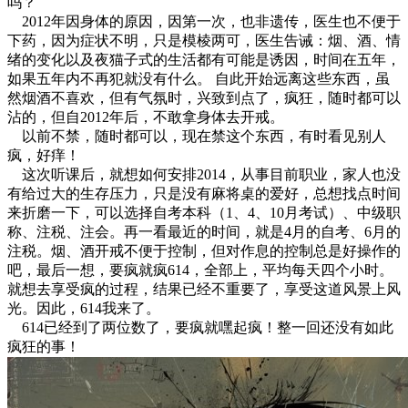
吗？
2012年因身体的原因，因第一次，也非遗传，医生也不便于
下药，因为症状不明，只是模棱两可，医生告诫：烟、酒、情
绪的变化以及夜猫子式的生活都有可能是诱因，时间在五年，
如果五年内不再犯就没有什么。 自此开始远离这些东西，虽
然烟酒不喜欢，但有气氛时，兴致到点了，疯狂，随时都可以
沾的，但自2012年后，不敢拿身体去开戒。
以前不禁，随时都可以，现在禁这个东西，有时看见别人
疯，好痒！
这次听课后，就想如何安排2014，从事目前职业，家人也没
有给过大的生存压力，只是没有麻将桌的爱好，总想找点时间
来折磨一下，可以选择自考本科（1、4、10月考试）、中级职
称、注税、注会。再一看最近的时间，就是4月的自考、6月的
注税。烟、酒开戒不便于控制，但对作息的控制总是好操作的
吧，最后一想，要疯就疯614，全部上，平均每天四个小时。
就想去享受疯的过程，结果已经不重要了，享受这道风景上风
光。因此，614我来了。
614已经到了两位数了，要疯就嘿起疯！整一回还没有如此
疯狂的事！