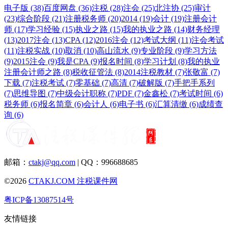
电子版 (38)
百度网盘 (36)
注税 (28)
注会 (25)
北注协 (25)
审计
(23)
综合阶段 (21)
注册税务师 (20)
2014 (19)
会计 (19)
注册会计
师 (17)
学习经验 (15)
执业之路 (15)
我的执业之路 (14)
财务经理
(13)
2017注会 (13)
CPA (12)
2016注会 (12)
考试大纲 (11)
注会考试
(11)
注税实战 (10)
取消 (10)
高山流水 (9)
专业阶段 (9)
学习方法
(9)
2015注会 (9)
我是CPA (9)
报名时间 (8)
学习计划 (8)
我的执业
注册会计师之路 (8)
税收征管法 (8)
2014注税教材 (7)
张敬富 (7)
下载 (7)
注税考试 (7)
零基础 (7)
高清 (7)
破解版 (7)
手把手系列
(7)
思维导图 (7)
中级会计职称 (7)
PDF (7)
金鑫松 (7)
考试时间 (6)
税务师 (6)
报名简章 (6)
会计人 (6)
电子书 (6)
汇算清缴 (6)
成绩查
询 (6)
邮箱：
ctakj@qq.com
| QQ：996688685
©2026
CTAKJ.COM
注税课件网
粤ICP备13087514号
友情链接