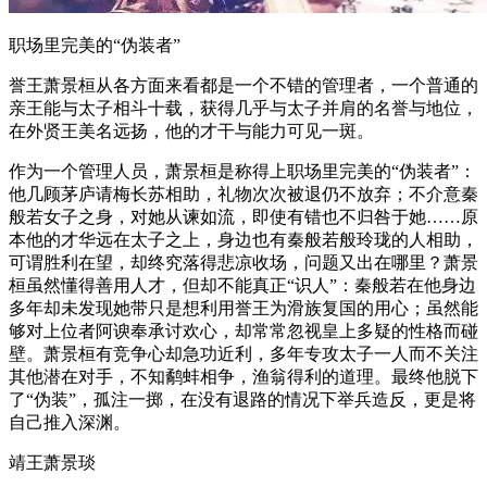
职场里完美的“伪装者”
誉王萧景桓从各方面来看都是一个不错的管理者，一个普通的
亲王能与太子相斗十载，获得几乎与太子并肩的名誉与地位，
在外贤王美名远扬，他的才干与能力可见一斑。
作为一个管理人员，萧景桓是称得上职场里完美的“伪装者”：
他几顾茅庐请梅长苏相助，礼物次次被退仍不放弃；不介意秦
般若女子之身，对她从谏如流，即使有错也不归咎于她……原
本他的才华远在太子之上，身边也有秦般若般玲珑的人相助，
可谓胜利在望，却终究落得悲凉收场，问题又出在哪里？萧景
桓虽然懂得善用人才，但却不能真正“识人”：秦般若在他身边
多年却未发现她带只是想利用誉王为滑族复国的用心；虽然能
够对上位者阿谀奉承讨欢心，却常常忽视皇上多疑的性格而碰
壁。萧景桓有竞争心却急功近利，多年专攻太子一人而不关注
其他潜在对手，不知鹬蚌相争，渔翁得利的道理。最终他脱下
了“伪装”，孤注一掷，在没有退路的情况下举兵造反，更是将
自己推入深渊。
靖王萧景琰