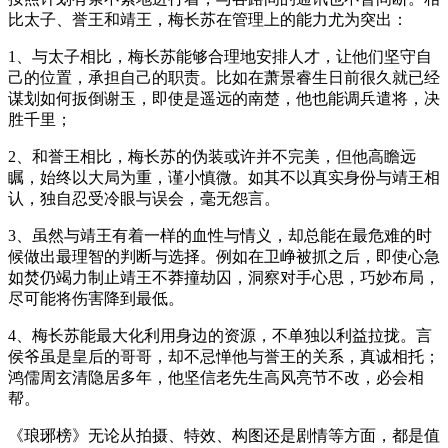
比太子、誉王和靖王，梅长苏在管理上的能力尤为突出：
1、与太子相比，梅长苏能够合理地安排人才，让他们坚守自
己的位置，承担自己的职责。比如在萧景睿生日前很久就已经
谋划如何扳倒谢玉，即使是遥远的南楚，他也能调兵遣将，决
胜千里；
2、和誉王相比，梅长苏的伪装或许并不完美，但他高瞻远
瞩，始终以大局为重，谨小慎微。如其不以真实身份与靖王相
认，独自忍受冷眼与误会，毫无怨言。
3、虽然与靖王有着一样的血性与情义，却总能在最危难的时
候做出最理智的判断与选择。例如在卫峥被抓之后，即使心急
如焚仍竭力制止靖王不莽撞劫囚，洞察对手心思，巧妙布局，
尽可能将伤害降到最低。
4、梅长苏能最大化利用身边的资源，不单独以利益拉拢。言
侯爷虽是皇后的哥哥，却不忌惮他与誉王的关系，真诚相托；
鸿儒周玄清隐居多年，他坚信老先生高风亮节不改，必会相
帮。
《琅琊榜》无论从拍摄、特效、构图还是剧情等方面，都是值