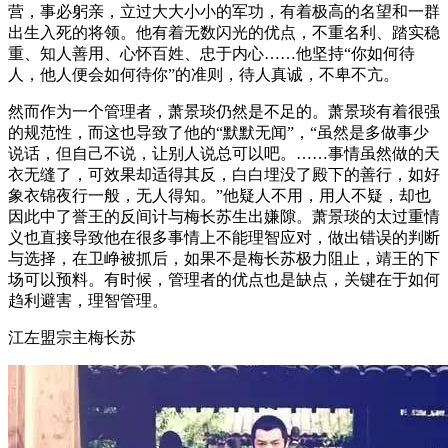
营，事必躬亲，立过大大小小的军功，有着极高的名望和一群
出生入死的将领。他有着无数闪光的优点，不重名利、踏实稳
重、知人善用、心怀百姓、忠于内心……他坚持“你如何待
人，他人便会如何待你”的准则，待人真诚，不卑不亢。
然而作为一个管理者，萧景琰仍然是不足的。萧景琰有着很强
的规范性，而这也导致了他的“默默无闻”，“虽然是多做事少
说话，但自己不说，让别人说总可以吧。……事情虽然做的天
衣无缝了，可效果却适得其反，白白埋没了殿下的善行，如好
象衣锦夜行一般，无人得知。”他疑人不用，用人不疑，却也
因此中了誉王的反间计与梅长苏生出嫌隙。萧景琰的太过重情
义也直接导致他在很多事情上不能理智应对，做出错误的判断
与选择，在卫峥被抓后，如果不是梅长苏极力阻止，靖王的下
场可以预料。有时候，管理者的优点也是缺点，关键在于如何
趋利避害，理智管理。
江左盟宗主梅长苏