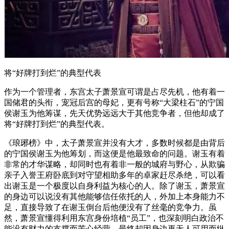
将“好牌打到烂”的典型代表
作为一个管理者，东宫太子萧景宣可谓是占尽先机，他有着一
国储君的头衔，宠冠后宫的母妃，更有号称“大梁柱石”的宁国
侯谢玉为他筹谋，先天优势远远大于其他竞争者，但他却成了
将“好牌打到烂”的典型代表。
《琅琊榜》中，太子萧景宣并没有大才，多数时候都是由背后
的宁国侯谢玉为他筹划，而这便是他最致命的问题。谢玉有着
非常的才华谋略，却同时也有着非一般的城府与野心，从欺骗
亲子入誉王府卧底到对守望相助多年的卓家赶尽杀绝，可以看
出谢玉是一个极度以自身利益为核心的人。除了谢玉，萧景宣
的身边可以说没有其他能够信任依托的人，外加上本身能力不
足，直接导致了在谢玉倒台后他便没有了丝毫的竞争力。虽
然，萧景宣懂得利用东宫身份培植“员工”，也深刻明白政治不
能没有财力的支撑而苦心经营，最终却因身边再无人可用而纵