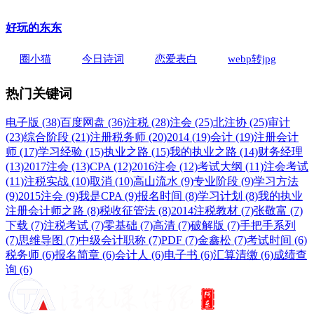
好玩的东东
圈小猫
今日诗词
恋爱表白
webp转jpg
热门关键词
电子版 (38)
百度网盘 (36)
注税 (28)
注会 (25)
北注协 (25)
审计
(23)
综合阶段 (21)
注册税务师 (20)
2014 (19)
会计 (19)
注册会计
师 (17)
学习经验 (15)
执业之路 (15)
我的执业之路 (14)
财务经理
(13)
2017注会 (13)
CPA (12)
2016注会 (12)
考试大纲 (11)
注会考试
(11)
注税实战 (10)
取消 (10)
高山流水 (9)
专业阶段 (9)
学习方法
(9)
2015注会 (9)
我是CPA (9)
报名时间 (8)
学习计划 (8)
我的执业
注册会计师之路 (8)
税收征管法 (8)
2014注税教材 (7)
张敬富 (7)
下载 (7)
注税考试 (7)
零基础 (7)
高清 (7)
破解版 (7)
手把手系列
(7)
思维导图 (7)
中级会计职称 (7)
PDF (7)
金鑫松 (7)
考试时间 (6)
税务师 (6)
报名简章 (6)
会计人 (6)
电子书 (6)
汇算清缴 (6)
成绩查
询 (6)