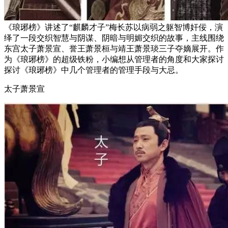
《琅琊榜》讲述了“麒麟才子”梅长苏以病弱之躯智博奸佞，演
绎了一段交织智慧与阴谋、阴暗与明媚交织的故事，主线围绕
东宫太子萧景宣、誉王萧景桓与靖王萧景琰三子夺嫡展开。作
为《琅琊榜》的超级铁粉，小编想从管理者的角度和大家探讨
探讨《琅琊榜》中几个管理者的管理手段与大忌。
太子萧景宣