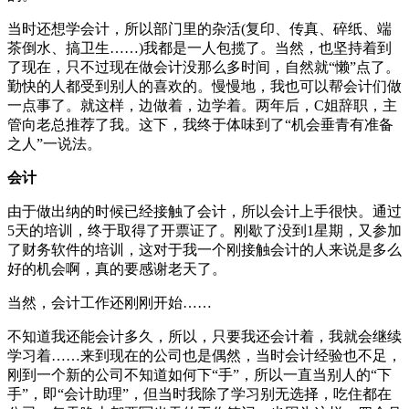
当时还想学会计，所以部门里的杂活(复印、传真、碎纸、端
茶倒水、搞卫生……)我都是一人包揽了。当然，也坚持着到
了现在，只不过现在做会计没那么多时间，自然就“懒”点了。
勤快的人都受到别人的喜欢的。慢慢地，我也可以帮会计们做
一点事了。就这样，边做着，边学着。两年后，C姐辞职，主
管向老总推荐了我。这下，我终于体味到了“机会垂青有准备
之人”一说法。
会计
由于做出纳的时候已经接触了会计，所以会计上手很快。通过
5天的培训，终于取得了开票证了。刚歇了没到1星期，又参加
了财务软件的培训，这对于我一个刚接触会计的人来说是多么
好的机会啊，真的要感谢老天了。
当然，会计工作还刚刚开始……
不知道我还能会计多久，所以，只要我还会计着，我就会继续
学习着……来到现在的公司也是偶然，当时会计经验也不足，
刚到一个新的公司不知道如何下“手”，所以一直当别人的“下
手”，即“会计助理”，但当时我除了学习别无选择，吃住都在