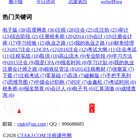
圈小猫
今日诗词
恋爱表白
webp转jpg
热门关键词
电子版 (38)
百度网盘 (36)
注税 (28)
注会 (25)
北注协 (25)
审计
(23)
综合阶段 (21)
注册税务师 (20)
2014 (19)
会计 (19)
注册会计
师 (17)
学习经验 (15)
执业之路 (15)
我的执业之路 (14)
财务经理
(13)
2017注会 (13)
CPA (12)
2016注会 (12)
考试大纲 (11)
注会考试
(11)
注税实战 (10)
取消 (10)
高山流水 (9)
专业阶段 (9)
学习方法
(9)
2015注会 (9)
我是CPA (9)
报名时间 (8)
学习计划 (8)
我的执业
注册会计师之路 (8)
税收征管法 (8)
2014注税教材 (7)
张敬富 (7)
下载 (7)
注税考试 (7)
零基础 (7)
高清 (7)
破解版 (7)
手把手系列
(7)
思维导图 (7)
中级会计职称 (7)
PDF (7)
金鑫松 (7)
考试时间 (6)
税务师 (6)
报名简章 (6)
会计人 (6)
电子书 (6)
汇算清缴 (6)
成绩查
询 (6)
邮箱：
ctakj@qq.com
| QQ：996688685
©2026
CTAKJ.COM
注税课件网