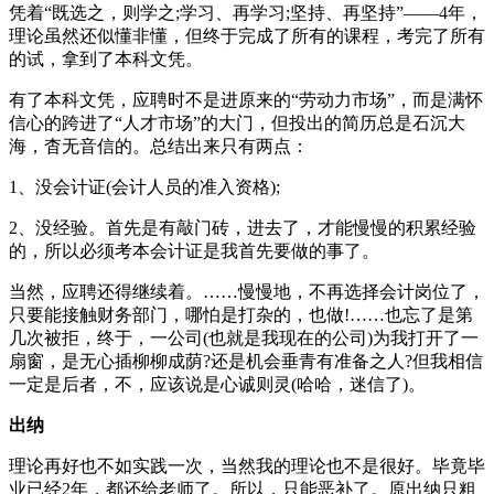
凭着“既选之，则学之;学习、再学习;坚持、再坚持”——4年，
理论虽然还似懂非懂，但终于完成了所有的课程，考完了所有
的试，拿到了本科文凭。
有了本科文凭，应聘时不是进原来的“劳动力市场”，而是满怀
信心的跨进了“人才市场”的大门，但投出的简历总是石沉大
海，杳无音信的。总结出来只有两点：
1、没会计证(会计人员的准入资格);
2、没经验。首先是有敲门砖，进去了，才能慢慢的积累经验
的，所以必须考本会计证是我首先要做的事了。
当然，应聘还得继续着。……慢慢地，不再选择会计岗位了，
只要能接触财务部门，哪怕是打杂的，也做!……也忘了是第
几次被拒，终于，一公司(也就是我现在的公司)为我打开了一
扇窗，是无心插柳柳成荫?还是机会垂青有准备之人?但我相信
一定是后者，不，应该说是心诚则灵(哈哈，迷信了)。
出纳
理论再好也不如实践一次，当然我的理论也不是很好。毕竟毕
业已经2年，都还给老师了。所以，只能恶补了。原出纳只粗