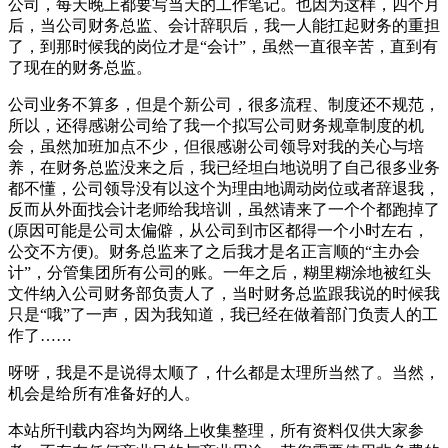
公司，每天晚上都要写当天的工作笔记。也因为这样，四个月
后，当公司财务总监、会计辞职后，我一人能扛起财务的重担
了，到那时候我的岗位才是“会计”，虽然一直很辛苦，直到有
了现在的财务总监。
公司业务不算多，但是个新公司，很多流程、制度还不规范，
所以，还得感谢公司给了我一个拟写公司财务规章制度的机
会，虽然加班加点不少，但很感谢公司领导对我的关心与培
养，在财务总监没来之后，我已经坦白地说明了自己很多业务
都不懂，公司领导没有以这个为理由地调动岗位或者辞退我，
反而从外面找会计老师给我培训，虽然请来了一个个都跑掉了
(原因可能是公司太偏僻，从公司到市区都得一个小时左右，
公交不方便)。财务总监来了之后我才是名正言顺的“主办会
计”，分管集团所有公司的账。一年之后，糊里糊涂地被红头
文件纳入公司财务部负责人了，当时财务总监跟我说的时候我
只是“哦”了一声，因为我知道，我已经在做着部门负责人的工
作了……
呀呀，我是不是说得太顺了，什么都是太理所当然了。当然，
机会是给所有准备好的人。
本站所刊载内容均为网络上收集整理，所有资料仅供大家参