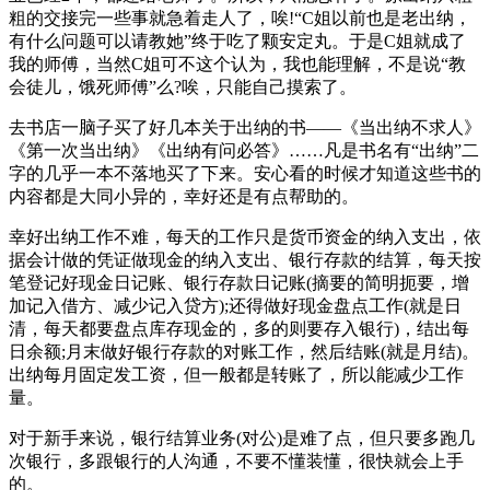
粗的交接完一些事就急着走人了，唉!“C姐以前也是老出纳，
有什么问题可以请教她”终于吃了颗安定丸。于是C姐就成了
我的师傅，当然C姐可不这个认为，我也能理解，不是说“教
会徒儿，饿死师傅”么?唉，只能自己摸索了。
去书店一脑子买了好几本关于出纳的书——《当出纳不求人》
《第一次当出纳》《出纳有问必答》……凡是书名有“出纳”二
字的几乎一本不落地买了下来。安心看的时候才知道这些书的
内容都是大同小异的，幸好还是有点帮助的。
幸好出纳工作不难，每天的工作只是货币资金的纳入支出，依
据会计做的凭证做现金的纳入支出、银行存款的结算，每天按
笔登记好现金日记账、银行存款日记账(摘要的简明扼要，增
加记入借方、减少记入贷方);还得做好现金盘点工作(就是日
清，每天都要盘点库存现金的，多的则要存入银行)，结出每
日余额;月末做好银行存款的对账工作，然后结账(就是月结)。
出纳每月固定发工资，但一般都是转账了，所以能减少工作
量。
对于新手来说，银行结算业务(对公)是难了点，但只要多跑几
次银行，多跟银行的人沟通，不要不懂装懂，很快就会上手
的。