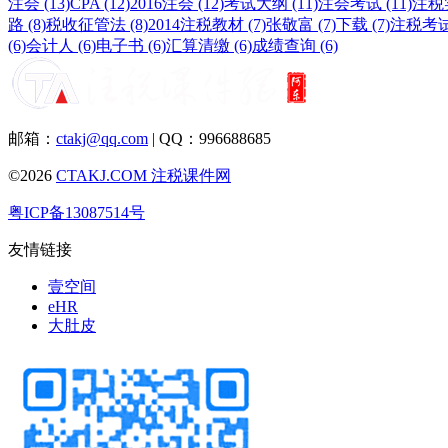
注会 (13)
CPA (12)
2016注会 (12)
考试大纲 (11)
注会考试 (11)
注税实
路 (8)
税收征管法 (8)
2014注税教材 (7)
张敬富 (7)
下载 (7)
注税考试 
(6)
会计人 (6)
电子书 (6)
汇算清缴 (6)
成绩查询 (6)
邮箱：
ctakj@qq.com
| QQ：996688685
©2026
CTAKJ.COM
注税课件网
粤ICP备13087514号
友情链接
壹空间
eHR
大肚皮