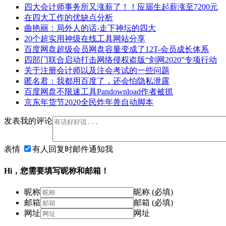
四大会计师事务所又涨薪了！！应届生起薪涨至7200元
在四大工作的优缺点分析
曲艳丽：局外人的话-走下神坛的四大
20个超实用神级在线工具网站分享
百度网盘超级会员网盘容量变成了12T-会员成长体系
四部门联合启动打击网络侵权盗版“剑网2020”专项行动
关于注册会计师以及注会考试的一些问题
匿名君：我都用百度了，还会怕隐私泄露
百度网盘不限速工具Pandownload作者被抓
京东年货节2020全民炸年兽自动脚本
发表我的评论
表情
有人回复时邮件通知我
Hi，您需要填写昵称和邮箱！
昵称
昵称 (必填)
邮箱
邮箱 (必填)
网址
网址