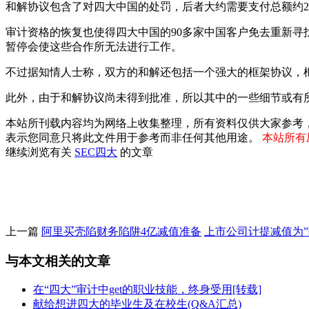
和解协议包含了对四大中国的处罚，后者大约需要支付总额约2
审计资格的恢复也使得四大中国的90多家中国客户免去重新
暂停会使这些合作所无法进行工作。
不过据知情人士称，双方的和解还包括一个强大的框架协议，
此外，由于和解协议尚未得到批准，所以其中的一些细节或有
本站所刊载内容均为网络上收集整理，所有资料仅供大家参考
表示您同意只将此文件用于参考而非任何其他用途。
本站所有压
继续浏览有关
SEC
四大
的文章
上一篇
阿里买壳陷财务陷阱4亿减值准备
上市公司计提减值为”
与本文相关的文章
在“四大”审计中get的职业技能，终身受用[转载]
献给想进四大的毕业生及在校生(Q&A汇总)