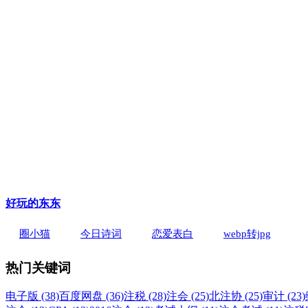
好玩的东东
圈小猫
今日诗词
恋爱表白
webp转jpg
热门关键词
电子版 (38)
百度网盘 (36)
注税 (28)
注会 (25)
北注协 (25)
审计 (23)