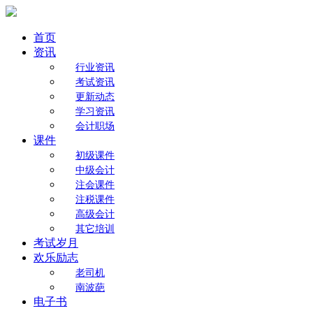
首页
资讯
行业资讯
考试资讯
更新动态
学习资讯
会计职场
课件
初级课件
中级会计
注会课件
注税课件
高级会计
其它培训
考试岁月
欢乐励志
老司机
南波葩
电子书