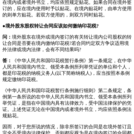
在境内或者境外书立，均应依照规定贴花。如果合同在境外签
订的，应在境内使用时予以贴花。在境内贴花时，由单方使用
的则单方贴花。若双方使用的，则双方同时贴花。
●境外股东股权转让合同应该如何缴纳印花税?
问：
境外股东在境外或境内签订的有关转让境内公司股权的转
让合同是否要在境内缴纳印花税?若合同约定双方争议适用境
外法律或境内法律，会有不同结果吗?
答：
《中华人民共和国印花税暂行条例》第一条规定，在中华
人民共和国境内书立、领受本条例所列举凭证的单位和个人，
都是印花税的纳税义务人(以下简称纳税人)，应当按照本条例
规定缴纳印花税。
《中华人民共和国印花税暂行条例施行细则》第二条规定，条
例第一条所说的在中华人民共和国境内书立、领受本条例所列
举凭证，是指在中国境内具有法律效力，受中国法律保护的凭
证。上述凭证无论在中国境内或者境外书立，均应依照条例法
规贴花。
因而，对于您所说的情况，除非所签订的合同是在境外签订且
完全不受境内法律保护，否则都应视为是在境内签订的合同都