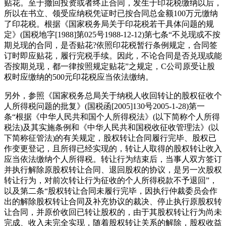
贴花。至于撤回投资或者终止合同，发生于印花税缴纳以后，
所以在书立、领受应纳税凭证时已按合同总金额100万元缴纳
了印花税。根据《国家税务局关于印花税若干具体问题的规
定》(国税地字[1988]第025号1988-12-12)第七条“不兑现或不按
期兑现的合同，是否贴花?依照印花税暂行条例规定，合同签
订时即应贴花，履行完税手续。因此，不论合同是否兑现或能
否按期兑现，都一律按照规定贴花”之规定，C公司原受让股
权时应缴纳的500元印花税应当依法缴纳。
另外，参照《国家税务总局关于纳税人收回转让的股权征收个
人所得税问题的批复》(国税函[2005]130号2005-1-28)第一
条“根据《中华人民共和国个人所得税法》(以下简称个人所得
税法)及其实施条例和《中华人民共和国税收征收管理法》(以
下简称征管法)的有关规定，股权转让合同履行完毕、股权已
作变更登记，且所得已经实现的，转让人取得的股权转让收入
应当依法缴纳个人所得税。转让行为结束后，当事人双方签订
并执行解除原股权转让合同、退回股权的协议，是另一次股权
转让行为，对前次转让行为征收的个人所得税款不予退回”，
以及第二条“股权转让合同未履行完毕，因执行仲裁委员会作
出的解除股权转让合同及补充协议的裁决、停止执行原股权转
让合同，并原价收回已转让股权的，由于其股权转让行为尚未
完成、收入未完全实现，随着股权转让关系的解除，股权收益