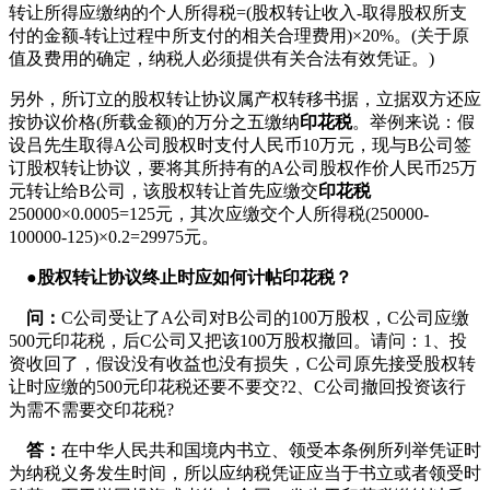
转让所得应缴纳的个人所得税=(股权转让收入-取得股权所支
付的金额-转让过程中所支付的相关合理费用)×20%。(关于原
值及费用的确定，纳税人必须提供有关合法有效凭证。)
另外，所订立的股权转让协议属产权转移书据，立据双方还应
按协议价格(所载金额)的万分之五缴纳
印花税
。举例来说：假
设吕先生取得A公司股权时支付人民币10万元，现与B公司签
订股权转让协议，要将其所持有的A公司股权作价人民币25万
元转让给B公司，该股权转让首先应缴交
印花税
250000×0.0005=125元，其次应缴交个人所得税(250000-
100000-125)×0.2=29975元。
●股权转让协议终止时应如何计帖印花税？
问：
C公司受让了A公司对B公司的100万股权，C公司应缴
500元印花税，后C公司又把该100万股权撤回。请问：1、投
资收回了，假设没有收益也没有损失，C公司原先接受股权转
让时应缴的500元印花税还要不要交?2、C公司撤回投资该行
为需不需要交印花税?
答：
在中华人民共和国境内书立、领受本条例所列举凭证时
为纳税义务发生时间，所以应纳税凭证应当于书立或者领受时