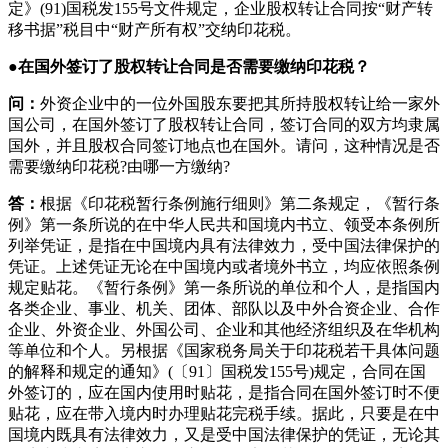
定》(91)国税发155号文件规定，企业股权转让合同按“财产转
移书据”税目中“财产所有权”交纳印花税。
●在国外签订了股权转让合同是否需要缴纳印花税？
问：
外资企业中的一位外国股东要把其所持股权转让给一家外
国公司，在国外签订了股权转让合同，签订合同的双方均隶属
国外，并且股权合同签订地点也在国外。请问，这种情况是否
需要缴纳印花税?由哪一方缴纳?
答：
根据《印花税暂行条例施行细则》第二条规定，《暂行条
例》第一条所说的在中华人民共和国境内书立、领受本条例所
列举凭证，是指在中国境内具有法律效力，受中国法律保护的
凭证。上述凭证无论在中国境内或者境外书立，均应依照条例
规定贴花。《暂行条例》第一条所说的单位和个人，是指国内
各类企业、事业、机关、团体、部队以及中外合资企业、合作
企业、外资企业、外国公司、企业和其他经济组织及在华机构
等单位和个人。另根据《国家税务局关于印花税若干具体问题
的解释和规定的通知》(〔91〕国税发155号)规定，合同在国
外签订的，应在国内使用时贴花，是指合同在国外签订时不便
贴花，应在带入境内时办理贴花完税手续。据此，只要是在中
国境内既具有法律效力，又是受中国法律保护的凭证，无论其