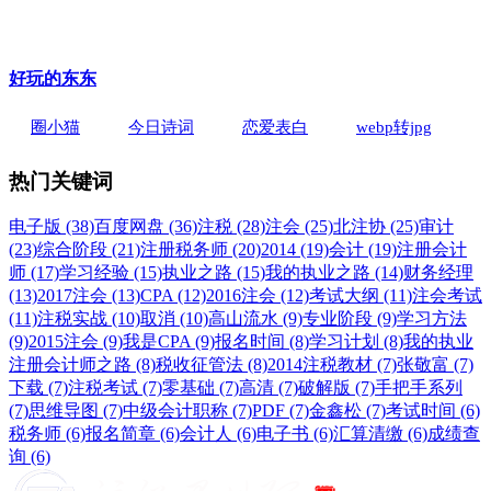
好玩的东东
圈小猫
今日诗词
恋爱表白
webp转jpg
热门关键词
电子版 (38)
百度网盘 (36)
注税 (28)
注会 (25)
北注协 (25)
审计
(23)
综合阶段 (21)
注册税务师 (20)
2014 (19)
会计 (19)
注册会计
师 (17)
学习经验 (15)
执业之路 (15)
我的执业之路 (14)
财务经理
(13)
2017注会 (13)
CPA (12)
2016注会 (12)
考试大纲 (11)
注会考试
(11)
注税实战 (10)
取消 (10)
高山流水 (9)
专业阶段 (9)
学习方法
(9)
2015注会 (9)
我是CPA (9)
报名时间 (8)
学习计划 (8)
我的执业
注册会计师之路 (8)
税收征管法 (8)
2014注税教材 (7)
张敬富 (7)
下载 (7)
注税考试 (7)
零基础 (7)
高清 (7)
破解版 (7)
手把手系列
(7)
思维导图 (7)
中级会计职称 (7)
PDF (7)
金鑫松 (7)
考试时间 (6)
税务师 (6)
报名简章 (6)
会计人 (6)
电子书 (6)
汇算清缴 (6)
成绩查
询 (6)