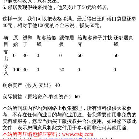
中他没有收入，只有支出。
6. 邻居发现假钱来找他，他又支出了50元给邻居。
这样一来，我们可以把表格填满。最后得出王师傅口袋里还剩
40元，相对于他100元的本金来说，损失60元。
项
原
进鞋
顾客给假
跟邻居
给顾客鞋子并找
还邻居真
目
始
子
钱
换
零
钱
支
0
30
0
0
60
50
出
收
100
30
0
50
0
0
入
剩余资产（收入-支出） 40
实际损益（原始资产-剩余资产）
60
本站所刊载内容均为网络上收集整理，所有资料仅供大家参
考，不存在任何商业目的与商业用途。若您需要使用非免费的
资料或服务，您应当购买正版授权并合法使用。如果您下载此
文件，表示您同意只将此文件用于参考而非任何其他用途。
本站所有压缩包解压密码：www.ctakj.com