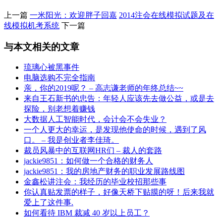
上一篇
一米阳光：欢迎胖子回嘉
2014注会在线模拟试题及在
线模拟机考系统
下一篇
与本文相关的文章
琉璃心被黑事件
电脑选购不完全指南
亲，你的2019呢？ – 高志谦老师的年终总结~~
来自王石新书的忠告：年轻人应该先去做公益，或是去
探险，别老想着赚钱
大数据人工智能时代，会计会不会失业？
一个人更大的幸运，是发现他使命的时候，遇到了风
口。 – 我是创业者李佳琦。
裁员风暴中的互联网HR们 – 裁人的套路
jackie9851：如何做一个合格的财务人
jackie9851：我的房地产财务的职业发展路线图
金鑫松讲注会：我经历的毕业校招那些事
你认真贴发票的样子，好像天桥下贴膜的呀！后来我就
爱上了这件事.
如何看待 IBM 裁减 40 岁以上员工？