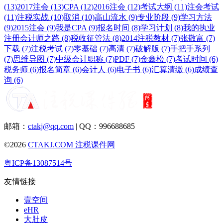
(13)
2017注会 (13)
CPA (12)
2016注会 (12)
考试大纲 (11)
注会考试
(11)
注税实战 (10)
取消 (10)
高山流水 (9)
专业阶段 (9)
学习方法
(9)
2015注会 (9)
我是CPA (9)
报名时间 (8)
学习计划 (8)
我的执业
注册会计师之路 (8)
税收征管法 (8)
2014注税教材 (7)
张敬富 (7)
下载 (7)
注税考试 (7)
零基础 (7)
高清 (7)
破解版 (7)
手把手系列
(7)
思维导图 (7)
中级会计职称 (7)
PDF (7)
金鑫松 (7)
考试时间 (6)
税务师 (6)
报名简章 (6)
会计人 (6)
电子书 (6)
汇算清缴 (6)
成绩查
询 (6)
邮箱：
ctakj@qq.com
| QQ：996688685
©2026
CTAKJ.COM
注税课件网
粤ICP备13087514号
友情链接
壹空间
eHR
大肚皮