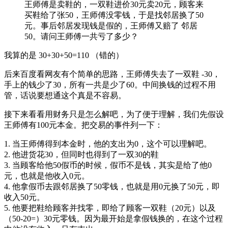
王师傅是卖鞋的，一双鞋进价30元卖20元，顾客来
买鞋给了张50，王师傅没零钱，于是找邻居换了50
元。事后邻居发现钱是假的，王师傅又赔了 邻居
50。请问王师傅一共亏了多少？
我算的是 30+30+50=110 （错的）
后来百度看网友有个简单的思路，王师傅失去了一双鞋 -30，
手上的钱少了30，所有一共是少了60。中间换钱的过程不用
管，话说要想通这个真是不容易。
接下来看看用财务只是怎么解吧，为了便于理解，我们先假设
王师傅有100元本金。把交易的事件列一下：
1. 当王师傅得到本金时，他的支出为0，这个可以理解吧。
2. 他进货花30，但同时也得到了一双30的鞋
3. 当顾客给他50假币的时候，假币不是钱，其实是给了他0
元，也就是他收入0元。
4. 他拿假币去跟邻居换了50零钱，也就是用0元换了50元，即
收入50元。
5. 他要把鞋给顾客并找零，即给了顾客一双鞋（20元）以及
（50-20=）30元零钱。因为最开始是拿假钱换的，在这个过程