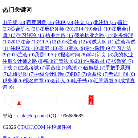
热门关键词
电子版 (38)
百度网盘 (36)
注税 (28)
注会 (25)
北注协 (25)
审计
(23)
综合阶段 (21)
注册税务师 (20)
2014 (19)
会计 (19)
注册会计
师 (17)
学习经验 (15)
执业之路 (15)
我的执业之路 (14)
财务经理
(13)
2017注会 (13)
CPA (12)
2016注会 (12)
考试大纲 (11)
注会考试
(11)
注税实战 (10)
取消 (10)
高山流水 (9)
专业阶段 (9)
学习方法
(9)
2015注会 (9)
我是CPA (9)
报名时间 (8)
学习计划 (8)
我的执业
注册会计师之路 (8)
税收征管法 (8)
2014注税教材 (7)
张敬富 (7)
下载 (7)
注税考试 (7)
零基础 (7)
高清 (7)
破解版 (7)
手把手系列
(7)
思维导图 (7)
中级会计职称 (7)
PDF (7)
金鑫松 (7)
考试时间 (6)
税务师 (6)
报名简章 (6)
会计人 (6)
电子书 (6)
汇算清缴 (6)
成绩查
询 (6)
邮箱：
ctakj@qq.com
| QQ：996688685
©2026
CTAKJ.COM
注税课件网