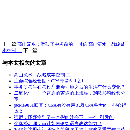
上一篇
高山流水：致孩子中考前的一封信
高山流水：战略成
本控制 二
下一篇
与本文相关的文章
高山流水：战略成本控制 二
注会综合经验贴：CPA非常6+1之1
事务所考生在考过注册会计师之后的生活有什么变化？
二氧化牛：一个普通的苦逼的上班族，3年过6科经验分
享
jackie9851回复：CPA有没有用以及CPA备考的一些心得
体会
强尼：怀疑拿到了一本假的注会证 – 一个i 引发的
金鑫松老师：审计如何锻炼语言表达能力？
2019年注册会计师综合阶段20天冲刺攻略及重要信息梳