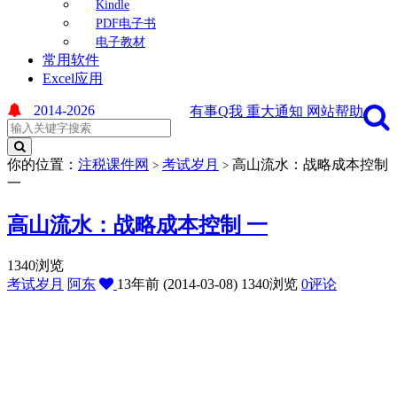
Kindle
PDF电子书
电子教材
常用软件
Excel应用
2014-2026
有事Q我
重大通知
网站帮助
你的位置：
注税课件网
考试岁月
高山流水：战略成本控制
>
>
一
高山流水：战略成本控制 一
1340浏览
考试岁月
阿东
13年前 (2014-03-08)
1340浏览
0评论