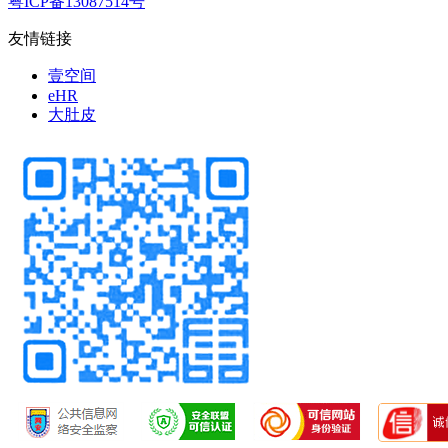
粤ICP备13087514号
友情链接
壹空间
eHR
大肚皮