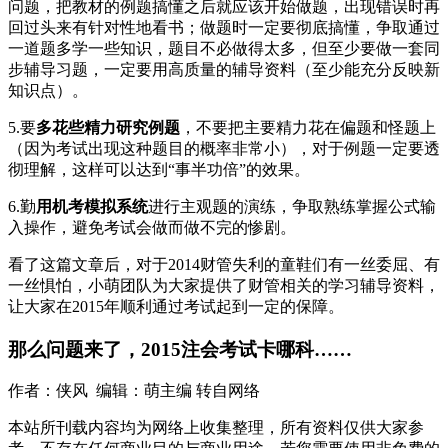
问题，把教材的例题搞懂之后就应该开始做题，出现错误时再
回过头来有针对性地看书；做题时一定要彻底搞懂，争取通过
一道题多学一些知识，题目不必做得太多，但至少要做一套同
步辅导习题，一定要用高质量的辅导资料（至少能充分反映新
知识点）。
5.要
多花些精力研究例题
，不要把主要精力花在偏题和怪题上
（因为考试出现这种题目的概率非常小），对于例题一定要透
彻理解，这样可以达到“事半功倍”的效果。
6.勤
用机考模拟系统
进行主观题的演练，争取熟练掌握公式输
入操作，避免考试会做而做不完的惨剧。
看了这篇文章后，对于2014财管失利的童鞋们有一丝委屈、有
一丝惧怕，小萌团队为大家提供了财管相关的学习辅导资料，
让大家在2015年顺利通过考试起到一定的保障。
那么问题来了，2015注会考试卡哪科……
作者：侠风 编辑：萌主编 转自网络
本站所刊载内容均为网络上收集整理，所有资料仅供大家参