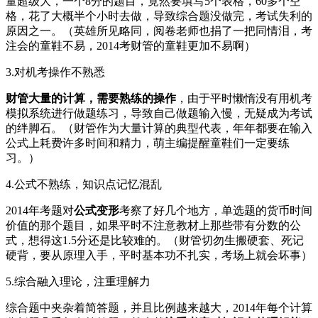
量超级大，一个8分的题目，竟然要填写5个表格，60多个空
格，花了大概半个小时去做，导致综合题没做完，考试失利的
原因之一。（英雄所见略同，阅卷老师也捐了一把同情泪，考
注会的童鞋不易，2014考财管的童鞋更加不易啊）
3.对机考操作不熟悉
财管大量的计算，需要熟练的操作
，由于平时懒惰没有用机考
模拟系统进行做题练习，导致自己做题输入慢，无疑成为考试
的绊脚石。（财管作为大量计算的典型代表，年年都要在输入
公式上耗费许多时间和精力，萌主编提醒童鞋们一定要练
习。）
4.公式不熟练，知识点记忆混乱
2014年考题对
公式变形
考察了好几个地方，单选题的货币时间
价值的那个题目，如果平时不注意教材上那些带有分数的公
式，想得这1.5分还是比较难的。（财管切勿生搬硬套、死记
硬背，要从原理入手，平时基本功不扎实，考场上就会坏事）
5.综合融入理论，注重理解力
综合题中夹杂着简答题，并且比例越来越大，2014年每个计算