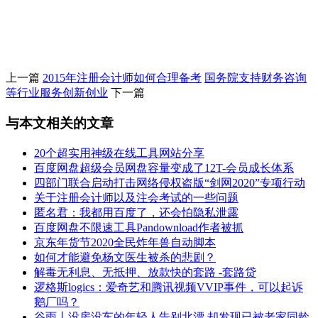
上一篇
2015年注册会计师如何合理备考
国务院支持财务咨询
等行业服务创新创业
下一篇
与本文相关的文章
20个超实用神级在线工具网站分享
百度网盘超级会员网盘容量变成了12T-会员成长体系
四部门联合启动打击网络侵权盗版“剑网2020”专项行动
关于注册会计师以及注会考试的一些问题
匿名君：我都用百度了，还会怕隐私泄露
百度网盘不限速工具Pandownload作者被抓
京东年货节2020全民炸年兽自动脚本
如何才能避免杨文医生被杀的悲剧？
解毒无利息、无抵押、放款快的套路 -套路贷
逻格斯logics：爱奇艺和腾讯视频VVIP事件，可以起诉
鹅厂吗？
谷雨丨没房没车的年轻人告别北漂 却发现已被老家同龄