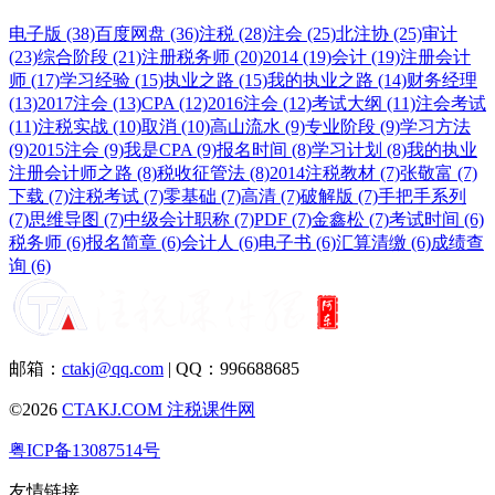
电子版 (38)
百度网盘 (36)
注税 (28)
注会 (25)
北注协 (25)
审计
(23)
综合阶段 (21)
注册税务师 (20)
2014 (19)
会计 (19)
注册会计
师 (17)
学习经验 (15)
执业之路 (15)
我的执业之路 (14)
财务经理
(13)
2017注会 (13)
CPA (12)
2016注会 (12)
考试大纲 (11)
注会考试
(11)
注税实战 (10)
取消 (10)
高山流水 (9)
专业阶段 (9)
学习方法
(9)
2015注会 (9)
我是CPA (9)
报名时间 (8)
学习计划 (8)
我的执业
注册会计师之路 (8)
税收征管法 (8)
2014注税教材 (7)
张敬富 (7)
下载 (7)
注税考试 (7)
零基础 (7)
高清 (7)
破解版 (7)
手把手系列
(7)
思维导图 (7)
中级会计职称 (7)
PDF (7)
金鑫松 (7)
考试时间 (6)
税务师 (6)
报名简章 (6)
会计人 (6)
电子书 (6)
汇算清缴 (6)
成绩查
询 (6)
邮箱：
ctakj@qq.com
| QQ：996688685
©2026
CTAKJ.COM
注税课件网
粤ICP备13087514号
友情链接