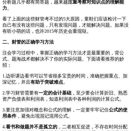
分析题几乎都有简答题，越来越
注重考察对知识点的理解能
力
。
看了上面的这些财管考不过的5大原因，童鞋们应该检讨一下
自己有没有这些问题，只有发现问题，才能解决问题。如果没
有听小萌的话，也许2015年历史会重现哒。
二、财管的正确学习方法
注会学习过程中，掌握正确的学习方法才是最重要的，背公
式、题海战术都解决不了你的实际问题。下面请看推荐的妙
招：
1.边听课边看书可以节省很多宝贵的时间，准确把握重点、加
深记忆，并且
有助于突破难点
。
2.学习财管需要有
一定的会计基础
，至少要会计算折旧、熟悉
资产负债表和利润表，知道利润表中各种利润的计算公式。
3.要注意加强对概念和公式的理解，一定要牢牢记住
公式的使
用条件
，避免出现混记混用公式。
4.
看书和做题并不是孤立的
，二者相互促进，不存在时间分配