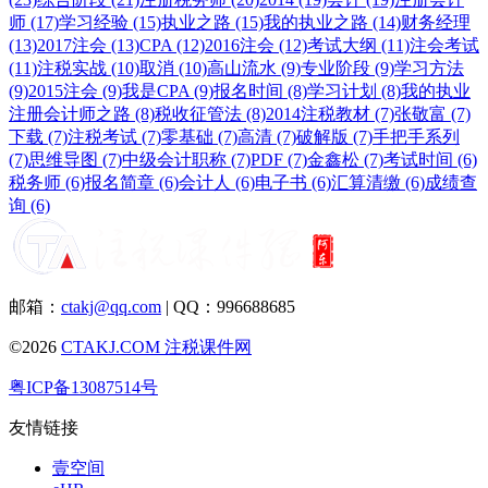
师 (17)
学习经验 (15)
执业之路 (15)
我的执业之路 (14)
财务经理
(13)
2017注会 (13)
CPA (12)
2016注会 (12)
考试大纲 (11)
注会考试
(11)
注税实战 (10)
取消 (10)
高山流水 (9)
专业阶段 (9)
学习方法
(9)
2015注会 (9)
我是CPA (9)
报名时间 (8)
学习计划 (8)
我的执业
注册会计师之路 (8)
税收征管法 (8)
2014注税教材 (7)
张敬富 (7)
下载 (7)
注税考试 (7)
零基础 (7)
高清 (7)
破解版 (7)
手把手系列
(7)
思维导图 (7)
中级会计职称 (7)
PDF (7)
金鑫松 (7)
考试时间 (6)
税务师 (6)
报名简章 (6)
会计人 (6)
电子书 (6)
汇算清缴 (6)
成绩查
询 (6)
邮箱：
ctakj@qq.com
| QQ：996688685
©2026
CTAKJ.COM
注税课件网
粤ICP备13087514号
友情链接
壹空间