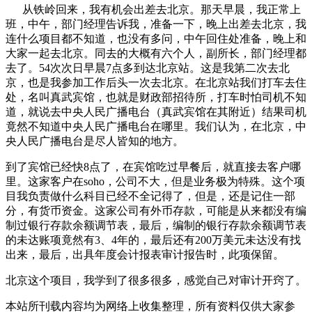
从铁岭回来，我有机会出差去北京。那天早晨，我正常上
班，中午，部门经理告诉我，准备一下，晚上出差去北京，我
连什么项目都不知道，也没有多问，中午回住处准备，晚上和
大家一起去北京。同去的大概有六个人，副所长，部门经理都
去了。54次次日早晨7点多到达北京站。这是我第二次去北
京，也是我参加工作后头一次去北京。在北京站我们打车去住
处，名叫真武宾馆，也就是财政部招待所，打车时怕司机不知
道，就说去中央人民广播电台（真武宾馆在其附近）结果司机
竟然不知道中央人民广播电台在哪里。我们认为，在北京，中
央人民广播电台是尽人皆知的地方。
到了宾馆已经快8点了，在宾馆吃过早餐后，就直接去客户哪
里。这家客户在soho，公司不大，但是业务极为特殊。这个项
目我负责做什么科目已经不全记得了，但是，还是记住一部
分，有货币资金。这家公司有外币存款，可能是从来都没有编
制过银行存款余额调节表，最后，编制的银行存款余额调节表
的未达账项竟然有3、4年的，最后还有200万美元未达没有找
出来，最后，出具年度会计报表审计报告时，此项保留。
北京这个项目，我学到了很多很多，感觉自己对审计开窍了。
本站所刊载内容均为网络上收集整理，所有资料仅供大家参