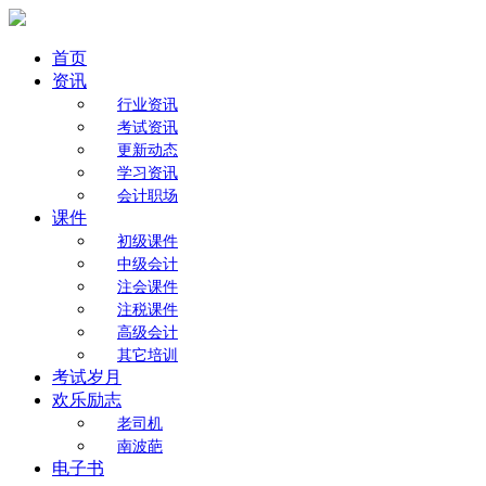
首页
资讯
行业资讯
考试资讯
更新动态
学习资讯
会计职场
课件
初级课件
中级会计
注会课件
注税课件
高级会计
其它培训
考试岁月
欢乐励志
老司机
南波葩
电子书