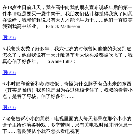
在18岁生日前几天，我在高中向我的朋友宣布说成年后的第一
件事情就是要买一袋牛肉干。我朋友们估计都觉得我疯了问我
在说啥，我就解释说只有大人才能吃牛肉干……他们一直取笑
我到我高中毕业。—Patrick Mathieson
图5/16
5.我爸头发秃了好多年，我六七岁的时候曾问他他的头发到底
怎么了，他跟我说有一天开敞篷车开太快头发都被吹飞了，我
真心信了好多年。—Jo Anne Lillis：
图6/16
6.小时候和爸爸和叔叔吃饭，奇怪为什么脖子有凸出来的东西
（其实是喉结）我爸说是因为吞过桃核卡住了，叔叔的看着小
点，是吞了枣核。信了好多年……
图7/16
7.老爸告诉小小的我说：电视里面的人每天都呆在那个小小的
盒子里给你演各种戏，多辛苦啊，只有关电视时候才能休息一
下……善良我从小就不怎么看电视啊！