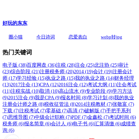
好玩的东东
圈小猫
今日诗词
恋爱表白
webp转jpg
热门关键词
电子版 (38)
百度网盘 (36)
注税 (28)
注会 (25)
北注协 (25)
审计
(23)
综合阶段 (21)
注册税务师 (20)
2014 (19)
会计 (19)
注册会计
师 (17)
学习经验 (15)
执业之路 (15)
我的执业之路 (14)
财务经理
(13)
2017注会 (13)
CPA (12)
2016注会 (12)
考试大纲 (11)
注会考试
(11)
注税实战 (10)
取消 (10)
高山流水 (9)
专业阶段 (9)
学习方法
(9)
2015注会 (9)
我是CPA (9)
报名时间 (8)
学习计划 (8)
我的执业
注册会计师之路 (8)
税收征管法 (8)
2014注税教材 (7)
张敬富 (7)
下载 (7)
注税考试 (7)
零基础 (7)
高清 (7)
破解版 (7)
手把手系列
(7)
思维导图 (7)
中级会计职称 (7)
PDF (7)
金鑫松 (7)
考试时间 (6)
税务师 (6)
报名简章 (6)
会计人 (6)
电子书 (6)
汇算清缴 (6)
成绩查
询 (6)