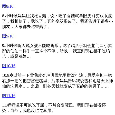
图8/16
8.小时候妈妈让我吃香菇，说：吃了香菇就单眼皮能变双眼皮
了，我相信了，我吃了，真的变双眼皮了。我还告诉了很多小
朋友，大家都去吃香菇了。
图9/16
9.小时候听人说女孩不能吃鸡爪，吃了鸡爪手就会想门口小卖
部的伯伯一样手一直抖个不停，所以….我直到现在都不吃鸡
爪，或是鸡翅…
图10/16
10.8岁以前一下雪我就会冲进雪地里撒泼打滚，最爱左抓一把
右抓一把的把雪塞进嘴里。后来妈妈告诉我说雪和雨是天上神
仙的洗脚水……之后一到冬天我就变成了安静的美男子……
图11/16
11.妈妈说不可以吃耳屎，不然会变哑巴。我到现在都没怀
疑，当然，我也没吃过耳屎。