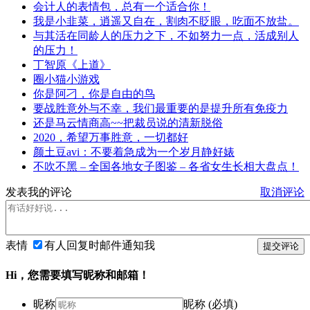
会计人的表情包，总有一个适合你！
我是小韭菜，逍遥又自在，割肉不眨眼，吃面不放盐。
与其活在同龄人的压力之下，不如努力一点，活成别人
的压力！
丁智原《上道》
圈小猫小游戏
你是阿刁，你是自由的鸟
要战胜意外与不幸，我们最重要的是提升所有免疫力
还是马云情商高~~把裁员说的清新脱俗
2020，希望万事胜意，一切都好
颜土豆avi：不要着急成为一个岁月静好婊
不吹不黑 – 全国各地女子图鉴 – 各省女生长相大盘点！
发表我的评论
取消评论
表情
有人回复时邮件通知我
提交评论
Hi，您需要填写昵称和邮箱！
昵称
昵称 (必填)