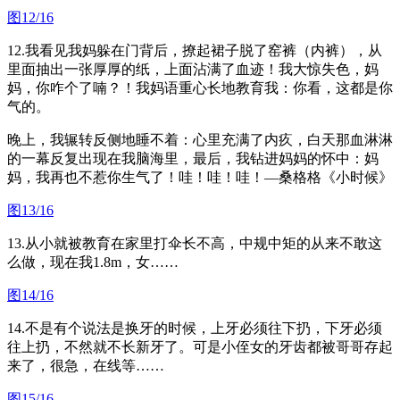
图12/16
12.我看见我妈躲在门背后，撩起裙子脱了窑裤（内裤），从
里面抽出一张厚厚的纸，上面沾满了血迹！我大惊失色，妈
妈，你咋个了喃？！我妈语重心长地教育我：你看，这都是你
气的。
晚上，我辗转反侧地睡不着：心里充满了内疚，白天那血淋淋
的一幕反复出现在我脑海里，最后，我钻进妈妈的怀中：妈
妈，我再也不惹你生气了！哇！哇！哇！—桑格格《小时候》
图13/16
13.从小就被教育在家里打伞长不高，中规中矩的从来不敢这
么做，现在我1.8m，女……
图14/16
14.不是有个说法是换牙的时候，上牙必须往下扔，下牙必须
往上扔，不然就不长新牙了。可是小侄女的牙齿都被哥哥存起
来了，很急，在线等……
图15/16