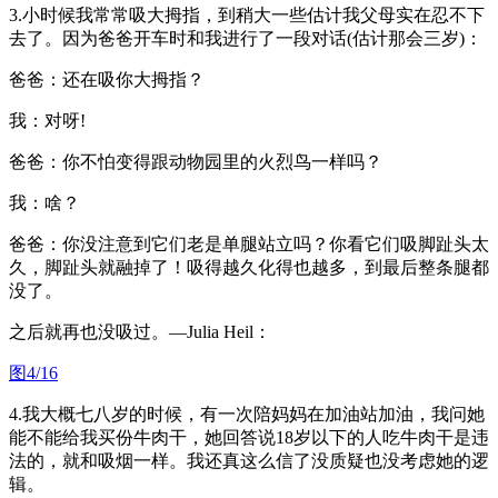
3.小时候我常常吸大拇指，到稍大一些估计我父母实在忍不下
去了。因为爸爸开车时和我进行了一段对话(估计那会三岁)：
爸爸：还在吸你大拇指？
我：对呀!
爸爸：你不怕变得跟动物园里的火烈鸟一样吗？
我：啥？
爸爸：你没注意到它们老是单腿站立吗？你看它们吸脚趾头太
久，脚趾头就融掉了！吸得越久化得也越多，到最后整条腿都
没了。
之后就再也没吸过。—Julia Heil：
图4/16
4.我大概七八岁的时候，有一次陪妈妈在加油站加油，我问她
能不能给我买份牛肉干，她回答说18岁以下的人吃牛肉干是违
法的，就和吸烟一样。我还真这么信了没质疑也没考虑她的逻
辑。