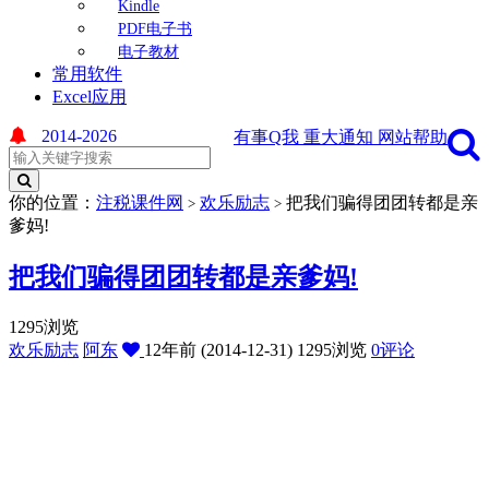
Kindle
PDF电子书
电子教材
常用软件
Excel应用
2014-2026
有事Q我
重大通知
网站帮助
你的位置：
注税课件网
欢乐励志
把我们骗得团团转都是亲
>
>
爹妈!
把我们骗得团团转都是亲爹妈!
1295浏览
欢乐励志
阿东
12年前 (2014-12-31)
1295浏览
0评论