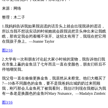
来源：网络
整理：木二子
1.我妈妈告诉我如果我说谎的话舌头上就会出现我讲的谎话，
所以当我不想说实话的时候她就会跟我说把舌头伸出来让我瞧
瞧，那肯定我会闭着嘴不张开。这招太有用了，我现在把它用
在我孩子身上。—Joanne Taylor
图2/16
2.大学有一次和朋友讨论起大家小时候的宠物，我告诉他们我
在市集上赢的金鱼活了七年而且一直在变颜色，朋友们听后不
停地嘲笑我。
我父母一直在偷偷更换金鱼，我居然从未察觉。他们大概买了
7—10条不同颜色的金鱼，要不是我爸妈出城奶奶过来照顾
我，刚巧那会儿金鱼死了被我看到，我估计到现在我都认为我
有一条老是换颜色的金鱼叫Mary Nuisance。—Madalyn Zimbric
图3/16