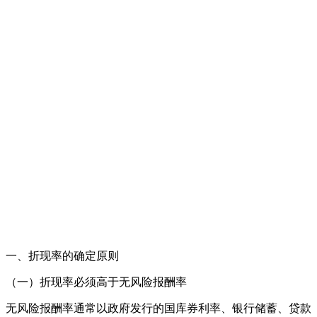
一、折现率的确定原则
（一）折现率必须高于无风险报酬率
无风险报酬率通常以政府发行的国库券利率、银行储蓄、贷款