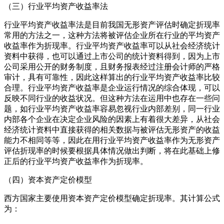
（三）行业平均资产收益率法
行业平均资产收益率法是目前我国无形资产评估时确定折现率
常用的方法之一，这种方法将被评估企业所在行业的平均资产
收益率作为折现率。行业平均资产收益率可以从社会经济统计
资料中获得，也可以通过上市公司的统计资料得到，因为上市
公司采用公开的财务制度，且财务报表经过注册会计师的严格
审计，具有可靠性，因此这样算出的行业平均资产收益率比较
合理。行业平均资产收益率是企业运行情况的综合体现，可以
反映不同行业的收益状况。但这种方法在运用中也存在一些问
题，如行业平均资产收益率容易忽视行业内部差别，同一行业
内部各个企业在决定企业风险的因素上有着很大差异，从社会
经济统计资料中直接获得的相关数据与被评估无形资产的收益
能力不相同等等，因此在用行业平均资产收益率作为无形资产
评估折现率的时候要根据具体情况做出判断，将在此基础上修
正后的行业平均资产收益率作为折现率。
（四）资本资产定价模型
西方国家主要使用资本资产定价模型确定折现率。其计算公式
为：