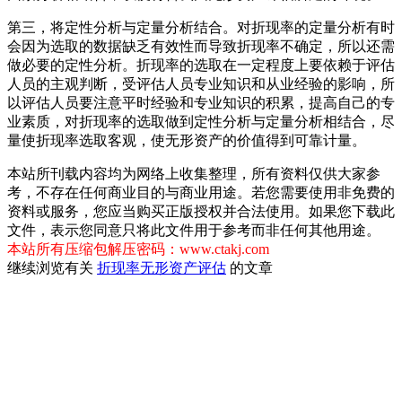
第三，将定性分析与定量分析结合。对折现率的定量分析有时
会因为选取的数据缺乏有效性而导致折现率不确定，所以还需
做必要的定性分析。折现率的选取在一定程度上要依赖于评估
人员的主观判断，受评估人员专业知识和从业经验的影响，所
以评估人员要注意平时经验和专业知识的积累，提高自己的专
业素质，对折现率的选取做到定性分析与定量分析相结合，尽
量使折现率选取客观，使无形资产的价值得到可靠计量。
本站所刊载内容均为网络上收集整理，所有资料仅供大家参
考，不存在任何商业目的与商业用途。若您需要使用非免费的
资料或服务，您应当购买正版授权并合法使用。如果您下载此
文件，表示您同意只将此文件用于参考而非任何其他用途。
本站所有压缩包解压密码：www.ctakj.com
继续浏览有关
折现率
无形资产
评估
的文章