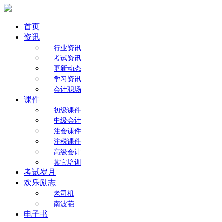
首页
资讯
行业资讯
考试资讯
更新动态
学习资讯
会计职场
课件
初级课件
中级会计
注会课件
注税课件
高级会计
其它培训
考试岁月
欢乐励志
老司机
南波葩
电子书