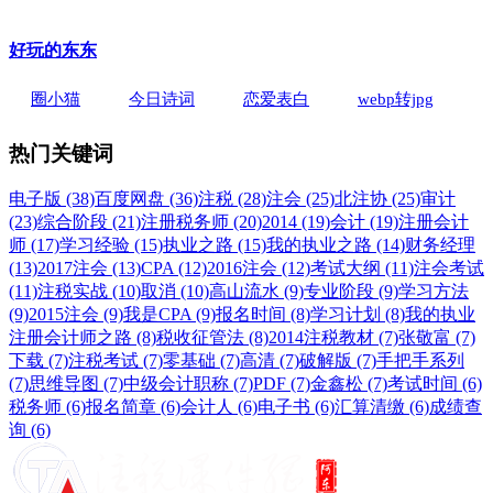
好玩的东东
圈小猫
今日诗词
恋爱表白
webp转jpg
热门关键词
电子版 (38)
百度网盘 (36)
注税 (28)
注会 (25)
北注协 (25)
审计
(23)
综合阶段 (21)
注册税务师 (20)
2014 (19)
会计 (19)
注册会计
师 (17)
学习经验 (15)
执业之路 (15)
我的执业之路 (14)
财务经理
(13)
2017注会 (13)
CPA (12)
2016注会 (12)
考试大纲 (11)
注会考试
(11)
注税实战 (10)
取消 (10)
高山流水 (9)
专业阶段 (9)
学习方法
(9)
2015注会 (9)
我是CPA (9)
报名时间 (8)
学习计划 (8)
我的执业
注册会计师之路 (8)
税收征管法 (8)
2014注税教材 (7)
张敬富 (7)
下载 (7)
注税考试 (7)
零基础 (7)
高清 (7)
破解版 (7)
手把手系列
(7)
思维导图 (7)
中级会计职称 (7)
PDF (7)
金鑫松 (7)
考试时间 (6)
税务师 (6)
报名简章 (6)
会计人 (6)
电子书 (6)
汇算清缴 (6)
成绩查
询 (6)