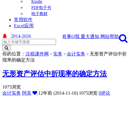
Kindle
PDF电子书
电子教材
常用软件
Excel应用
2014-2026
有事Q我
重大通知
网站帮助
你的位置：
注税课件网
实务
会计实务
无形资产评估中折
>
>
>
现率的确定方法
无形资产评估中折现率的确定方法
1075浏览
会计实务
阿东
12年前 (2014-11-10)
1075浏览
0评论