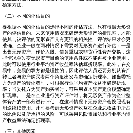
确定方法。
（二）不同的评估目的
要根据不同的评估目的选择不同的评估方法。只有根据无形资
产的评估目的、未来使用情况来确定无形资产的折现率，才能
使其与被评估的无形资产具有更强的相关性，评估结果才会更
准确。企业一般在两种情况下需要对无形资产进行评估：一是
出售无形资产、作价入股、债务重组或非货币性资产交换，这
些情况会改变无形资产目前的使用条件或不能再被企业使用，
此时可以使用行业平均资产收益率法估算折现率。此外，在交
易中，交易的双方都是理性的，因此评估人员还要分别从资产
转让者与资产购买者两个角度出发考虑确定折现率。如当委托
方为资产的转让者时，可根据行业平均资产收益率确定折现
率；当委托方为资产购买者时，可采用资本资产定价模型确定
折现率。二是在企业进行资产评估时，将无形资产作为企业整
体资产的一部分进行评估，在这种情况下无形资产会按照现有
用途继续使用。此时要考虑无形资产收益在企业总收益中所占
的比例以及所承担的风险，可以采用风险累加法和行业平均资
产收益率法确定折现率。
（三）其他因素