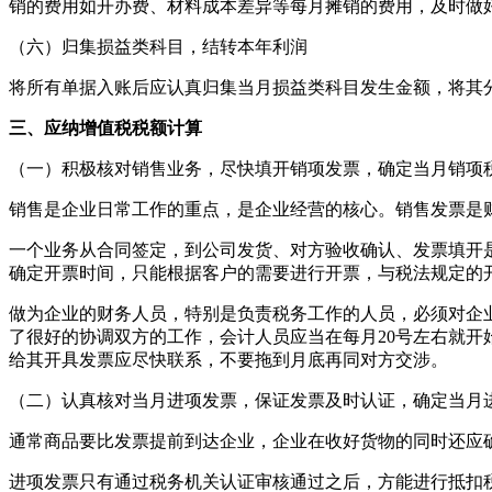
销的费用如开办费、材料成本差异等每月摊销的费用，及时做
（六）归集损益类科目，结转本年利润
将所有单据入账后应认真归集当月损益类科目发生金额，将其分
三、应纳增值税税额计算
（一）积极核对销售业务，尽快填开销项发票，确定当月销项
销售是企业日常工作的重点，是企业经营的核心。销售发票是
一个业务从合同签定，到公司发货、对方验收确认、发票填开
确定开票时间，只能根据客户的需要进行开票，与税法规定的
做为企业的财务人员，特别是负责税务工作的人员，必须对企
了很好的协调双方的工作，会计人员应当在每月20号左右就开
给其开具发票应尽快联系，不要拖到月底再同对方交涉。
（二）认真核对当月进项发票，保证发票及时认证，确定当月
通常商品要比发票提前到达企业，企业在收好货物的同时还应
进项发票只有通过税务机关认证审核通过之后，方能进行抵扣