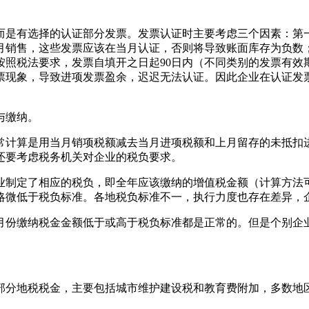
而是有选择的认证部分发票。发票认证时主要考虑三个因素：第
月销售，这些发票应该在当月认证，否则将导致账面库存为负数
照税法要求，发票自填开之日起90日内（不同类别的发票有效
票现象，导致进项发票盈余，迟迟无法认证。因此企业在认证发
与缴纳。
常计算是用当月销项税额减去当月进项税额和上月留存的未抵扣
还要考虑税务机关对企业的税负要求。
业制定了相应的税负，即全年应该缴纳的增值税金额（计算方法
略微低于税负标准。各地税负标准不一，执行力度也存在差异，
月份缴纳税金金额低于或高于税负标准都是正常的。但是个别企业
部分地税税金，主要包括城市维护建设税和教育费附加，多数地