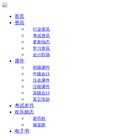
首页
资讯
行业资讯
考试资讯
更新动态
学习资讯
会计职场
课件
初级课件
中级会计
注会课件
注税课件
高级会计
其它培训
考试岁月
欢乐励志
老司机
南波葩
电子书