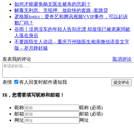
如何才能避免杨文医生被杀的悲剧？
解毒无利息、无抵押、放款快的套路 -套路贷
逻格斯logics：爱奇艺和腾讯视频VVIP事件，可以起诉
鹅厂吗？
谷雨丨没房没车的年轻人告别北漂 却发现已被老家同龄
人落在身后
不要跟陌生人说话 – 重庆万州陆医生相亲微信语音文字
版 – 岁月静好婊
发表我的评论
取消评论
表情
有人回复时邮件通知我
提交评论
Hi，您需要填写昵称和邮箱！
昵称
昵称 (必填)
邮箱
邮箱 (必填)
网址
网址