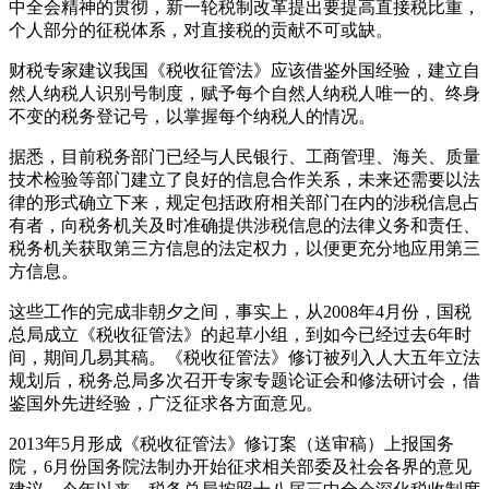
中全会精神的贯彻，新一轮税制改革提出要提高直接税比重，
个人部分的征税体系，对直接税的贡献不可或缺。
财税专家建议我国《税收征管法》应该借鉴外国经验，建立自
然人纳税人识别号制度，赋予每个自然人纳税人唯一的、终身
不变的税务登记号，以掌握每个纳税人的情况。
据悉，目前税务部门已经与人民银行、工商管理、海关、质量
技术检验等部门建立了良好的信息合作关系，未来还需要以法
律的形式确立下来，规定包括政府相关部门在内的涉税信息占
有者，向税务机关及时准确提供涉税信息的法律义务和责任、
税务机关获取第三方信息的法定权力，以便更充分地应用第三
方信息。
这些工作的完成非朝夕之间，事实上，从2008年4月份，国税
总局成立《税收征管法》的起草小组，到如今已经过去6年时
间，期间几易其稿。《税收征管法》修订被列入人大五年立法
规划后，税务总局多次召开专家专题论证会和修法研讨会，借
鉴国外先进经验，广泛征求各方面意见。
2013年5月形成《税收征管法》修订案（送审稿）上报国务
院，6月份国务院法制办开始征求相关部委及社会各界的意见