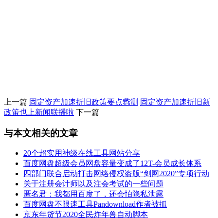
上一篇
固定资产加速折旧政策要点蠡测
固定资产加速折旧新
政策也上新闻联播啦
下一篇
与本文相关的文章
20个超实用神级在线工具网站分享
百度网盘超级会员网盘容量变成了12T-会员成长体系
四部门联合启动打击网络侵权盗版“剑网2020”专项行动
关于注册会计师以及注会考试的一些问题
匿名君：我都用百度了，还会怕隐私泄露
百度网盘不限速工具Pandownload作者被抓
京东年货节2020全民炸年兽自动脚本