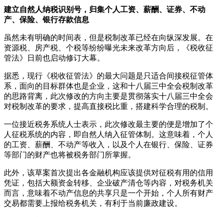
建立自然人纳税识别号，归集个人工资、薪酬、证券、不动
产、保险、银行存款信息
虽然未有明确的时间表，但是税制改革已经在向纵深发展。在
资源税、房产税、个税等纷纷曝光未来改革方向后，《税收征
管法》日前也启动修订大幕。
据悉，现行《税收征管法》的最大问题是只适合间接税征管体
系，面向的目标群体也是企业，这和十八届三中全会税制改革
的思路背离，此次修改的方向主要是贯彻落实十八届三中全会
对税制改革的要求，提高直接税比重，搭建科学合理的税制。
一位接近税务系统人士表示，此次修改最主要的便是增加了个
人征税系统的内容，即自然人纳入征管体制。这意味着，个人
的工资、薪酬、不动产等收入，以及个人在银行、保险、证券
等部门的财产也将被税务部门所掌握。
此外，该草案首次提出各金融机构应该提供对征税有用的信用
凭证，包括大额资金转移、企业破产清仓等内容，对税务机关
而言，意味着不动产信息的共享只是一个开始，个人所有财产
交易都需要上报给税务机关，有利于当前廉政建设。