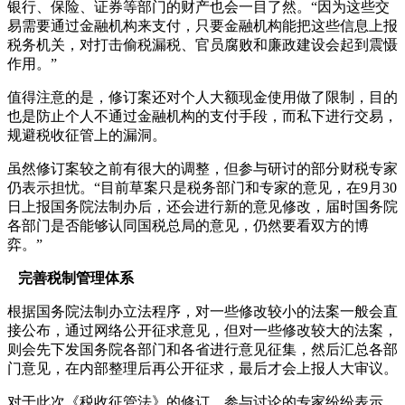
银行、保险、证券等部门的财产也会一目了然。“因为这些交
易需要通过金融机构来支付，只要金融机构能把这些信息上报
税务机关，对打击偷税漏税、官员腐败和廉政建设会起到震慑
作用。”
值得注意的是，修订案还对个人大额现金使用做了限制，目的
也是防止个人不通过金融机构的支付手段，而私下进行交易，
规避税收征管上的漏洞。
虽然修订案较之前有很大的调整，但参与研讨的部分财税专家
仍表示担忧。“目前草案只是税务部门和专家的意见，在9月30
日上报国务院法制办后，还会进行新的意见修改，届时国务院
各部门是否能够认同国税总局的意见，仍然要看双方的博
弈。”
完善税制管理体系
根据国务院法制办立法程序，对一些修改较小的法案一般会直
接公布，通过网络公开征求意见，但对一些修改较大的法案，
则会先下发国务院各部门和各省进行意见征集，然后汇总各部
门意见，在内部整理后再公开征求，最后才会上报人大审议。
对于此次《税收征管法》的修订，参与讨论的专家纷纷表示，