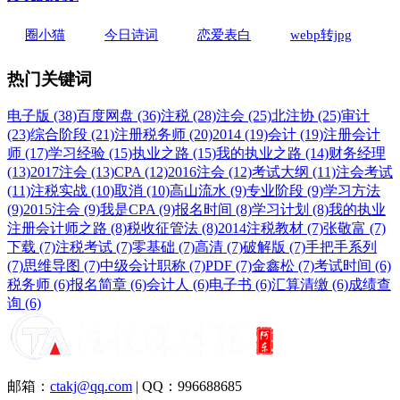
圈小猫
今日诗词
恋爱表白
webp转jpg
热门关键词
电子版 (38)
百度网盘 (36)
注税 (28)
注会 (25)
北注协 (25)
审计
(23)
综合阶段 (21)
注册税务师 (20)
2014 (19)
会计 (19)
注册会计
师 (17)
学习经验 (15)
执业之路 (15)
我的执业之路 (14)
财务经理
(13)
2017注会 (13)
CPA (12)
2016注会 (12)
考试大纲 (11)
注会考试
(11)
注税实战 (10)
取消 (10)
高山流水 (9)
专业阶段 (9)
学习方法
(9)
2015注会 (9)
我是CPA (9)
报名时间 (8)
学习计划 (8)
我的执业
注册会计师之路 (8)
税收征管法 (8)
2014注税教材 (7)
张敬富 (7)
下载 (7)
注税考试 (7)
零基础 (7)
高清 (7)
破解版 (7)
手把手系列
(7)
思维导图 (7)
中级会计职称 (7)
PDF (7)
金鑫松 (7)
考试时间 (6)
税务师 (6)
报名简章 (6)
会计人 (6)
电子书 (6)
汇算清缴 (6)
成绩查
询 (6)
邮箱：
ctakj@qq.com
| QQ：996688685