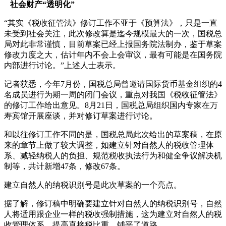
社会财产“透明化”
“其实《税收征管法》修订工作不亚于《预算法》，只是一直
未受到社会关注，此次修改算是迄今规模最大的一次，国税总
局对此非常谨慎，目前草案已经上报国务院法制办，鉴于草案
修改力度之大，估计年内不会上会审议，最有可能是在国务院
内部进行讨论。”上述人士表示。
记者获悉，今年7月份，国税总局曾邀请国际货币基金组织的4
名成员进行为期一周的闭门会议，重点对我国《税收征管法》
的修订工作给出意见。8月21日，国税总局组织国内专家在万
寿宾馆开展座谈，并对修订草案进行讨论。
和以往修订工作不同的是，国税总局此次给出的草案稿，在原
来的章节上做了较大调整，如建立针对自然人的税收管理体
系、减轻纳税人的负担、规范税收执法行为和健全争议解决机
制等，共计新增47条，修改67条。
建立自然人的纳税识别号是此次草案的一个亮点。
据了解，修订稿中明确要建立针对自然人的纳税识别号，自然
人将适用跟企业一样的税收强制措施，这为建立对自然人的税
收管理体系，提高直接税比重，铺平了道路。