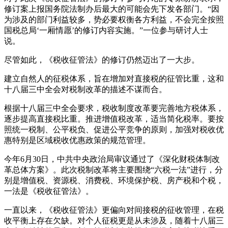
修订案上报国务院法制办后最大的可能会先下发各部门。“因
为涉及的部门利益较多，势必要权衡各方利益，不会完全按照
国税总局‘一厢情愿’的修订内容实施。”一位参与研讨人士
说。
尽管如此，《税收征管法》的修订仍然迈出了一大步。
建立自然人的征税体系，旨在增加对直接税的征管比重，这和
十八届三中全会对税制改革的描述不谋而合。
根据十八届三中全会要求，税收制度改革要完善地方税体系，
逐步提高直接税比重。推进增值税改革，适当简化税率。要按
照统一税制、公平税负、促进公平竞争的原则，加强对税收优
惠特别是区域税收优惠政策的规范管理。
今年6月30日，中共中央政治局审议通过了《深化财税体制改
革总体方案》。此次税制改革将主要围绕“六税一法”进行，分
别是增值税、资源税、消费税、环境保护税、房产税和个税，
一法是《税收征管法》。
一直以来，《税收征管法》更偏向对间接税的征收管理，在税
收平衡上存在欠缺。对个人征税更是从未涉及，随着十八届三