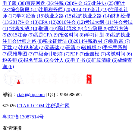
电子版 (38)
百度网盘 (36)
注税 (28)
注会 (25)
北注协 (25)
审计
(23)
综合阶段 (21)
注册税务师 (20)
2014 (19)
会计 (19)
注册会计
师 (17)
学习经验 (15)
执业之路 (15)
我的执业之路 (14)
财务经理
(13)
2017注会 (13)
CPA (12)
2016注会 (12)
考试大纲 (11)
注会考试
(11)
注税实战 (10)
取消 (10)
高山流水 (9)
专业阶段 (9)
学习方法
(9)
2015注会 (9)
我是CPA (9)
报名时间 (8)
学习计划 (8)
我的执业
注册会计师之路 (8)
税收征管法 (8)
2014注税教材 (7)
张敬富 (7)
下载 (7)
注税考试 (7)
零基础 (7)
高清 (7)
破解版 (7)
手把手系列
(7)
思维导图 (7)
中级会计职称 (7)
PDF (7)
金鑫松 (7)
考试时间 (6)
税务师 (6)
报名简章 (6)
会计人 (6)
电子书 (6)
汇算清缴 (6)
成绩查
询 (6)
邮箱：
ctakj@qq.com
| QQ：996688685
©2026
CTAKJ.COM
注税课件网
粤ICP备13087514号
友情链接