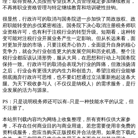
理；取得资格人员按照专业技术人员管理规定参加继续教育，
不再将职业资格管理与特定继续教育和培训硬性挂钩。
很显然，行政许可的取消与国务院进一步加快了简政放权、政
府职能转变的步伐紧密相连。国务院下决心取消注册税务师职
业资格许可，也有利于注税行业的转型升级。短期看，这种转
变可能对注税行业开展业务产生一定影响。但从长远来看，面
对更加开放的市场，只要注税齐心协力，全面提升自身的核心
竞争力，就会为行业创造更大的发展空间和历史机遇。整个注
税行业都应该认清形势，服从大局，在思想和行动上与国务院
保持一致。行政许可的取消会表现为行业的阵痛，但激浊扬清
之后，行业会有更强大的内生力和创造力。希望注税行业能够
彻底抛弃行政许可思维，也不要幻想通过立法重新抱起这条大
腿。为天下税收参与人（不仅仅是纳税人）的需求服务，是行
业发展的活力与源泉。
PS：只是说明税务师还可以有–只是一种技能水平的认定，但
不注册了。
本站所刊载内容均为网络上收集整理，所有资料仅供大家参
考，不存在任何商业目的与商业用途。若您需要使用非免费的
资料或服务，您应当购买正版授权并合法使用。如果您下载此