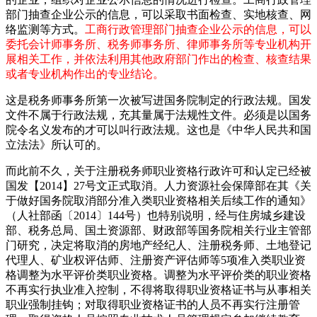
部门抽查企业公示的信息，可以采取书面检查、实地核查、网
络监测等方式。
工商行政管理部门抽查企业公示的信息，可以
委托会计师事务所、税务师事务所、律师事务所等专业机构开
展相关工作，并依法利用其他政府部门作出的检查、核查结果
或者专业机构作出的专业结论。
这是税务师事务所第一次被写进国务院制定的行政法规。国发
文件不属于行政法规，充其量属于法规性文件。必须是以国务
院令名义发布的才可以叫行政法规。这也是《中华人民共和国
立法法》所认可的。
而此前不久，关于注册税务师职业资格行政许可和认定已经被
国发【2014】27号文正式取消。人力资源社会保障部在其《关
于做好国务院取消部分准入类职业资格相关后续工作的通知》
（人社部函〔2014〕144号）也特别说明，经与住房城乡建设
部、税务总局、国土资源部、财政部等国务院相关行业主管部
门研究，决定将取消的房地产经纪人、注册税务师、土地登记
代理人、矿业权评估师、注册资产评估师等5项准入类职业资
格调整为水平评价类职业资格。调整为水平评价类的职业资格
不再实行执业准入控制，不得将取得职业资格证书与从事相关
职业强制挂钩；对取得职业资格证书的人员不再实行注册管