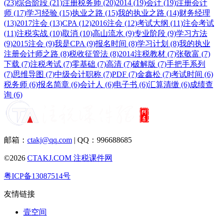
(23)
综合阶段 (21)
注册税务师 (20)
2014 (19)
会计 (19)
注册会计
师 (17)
学习经验 (15)
执业之路 (15)
我的执业之路 (14)
财务经理
(13)
2017注会 (13)
CPA (12)
2016注会 (12)
考试大纲 (11)
注会考试
(11)
注税实战 (10)
取消 (10)
高山流水 (9)
专业阶段 (9)
学习方法
(9)
2015注会 (9)
我是CPA (9)
报名时间 (8)
学习计划 (8)
我的执业
注册会计师之路 (8)
税收征管法 (8)
2014注税教材 (7)
张敬富 (7)
下载 (7)
注税考试 (7)
零基础 (7)
高清 (7)
破解版 (7)
手把手系列
(7)
思维导图 (7)
中级会计职称 (7)
PDF (7)
金鑫松 (7)
考试时间 (6)
税务师 (6)
报名简章 (6)
会计人 (6)
电子书 (6)
汇算清缴 (6)
成绩查
询 (6)
邮箱：
ctakj@qq.com
| QQ：996688685
©2026
CTAKJ.COM
注税课件网
粤ICP备13087514号
友情链接
壹空间