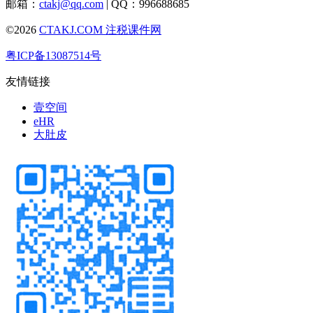
邮箱：
ctakj@qq.com
| QQ：996688685
©2026
CTAKJ.COM
注税课件网
粤ICP备13087514号
友情链接
壹空间
eHR
大肚皮