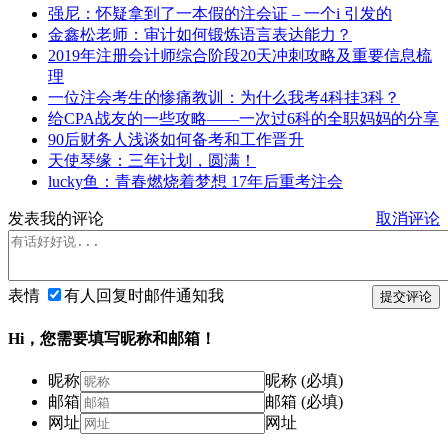
强尼：怀疑拿到了一本假的注会证 – 一个i 引发的
金鑫松老师：审计如何锻炼语言表达能力？
2019年注册会计师综合阶段20天冲刺攻略及重要信息梳
理
一位注会考生的惨痛教训：为什么我考4科挂3科？
给CPA战友的一些攻略——一次过6科的全职妈妈的分享
90后财务人浅谈如何备考和工作晋升
天使琴缘：三年计划，圆满！
lucky鱼：青春燃烧着梦想 17年后重考注会
发表我的评论
取消评论
表情
有人回复时邮件通知我
提交评论
Hi，您需要填写昵称和邮箱！
昵称
昵称 (必填)
邮箱
邮箱 (必填)
网址
网址