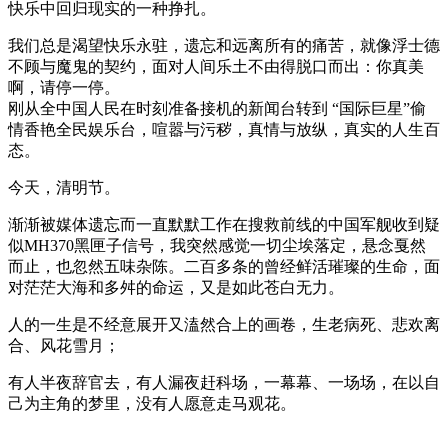
快乐中回归现实的一种挣扎。
我们总是渴望快乐永驻，遗忘和远离所有的痛苦，就像浮士德
不顾与魔鬼的契约，面对人间乐土不由得脱口而出：你真美
啊，请停一停。
刚从全中国人民在时刻准备接机的新闻台转到 “国际巨星”偷
情香艳全民娱乐台，喧嚣与污秽，真情与放纵，真实的人生百
态。
今天，清明节。
渐渐被媒体遗忘而一直默默工作在搜救前线的中国军舰收到疑
似MH370黑匣子信号，我突然感觉一切尘埃落定，悬念戛然
而止，也忽然五味杂陈。二百多条的曾经鲜活璀璨的生命，面
对茫茫大海和多舛的命运，又是如此苍白无力。
人的一生是不经意展开又溘然合上的画卷，生老病死、悲欢离
合、风花雪月；
有人半夜辞官去，有人漏夜赶科场，一幕幕、一场场，在以自
己为主角的梦里，没有人愿意走马观花。