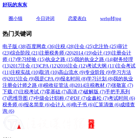
好玩的东东
圈小猫
今日诗词
恋爱表白
webp转jpg
热门关键词
电子版 (38)
百度网盘 (36)
注税 (28)
注会 (25)
北注协 (25)
审计
(23)
综合阶段 (21)
注册税务师 (20)
2014 (19)
会计 (19)
注册会计
师 (17)
学习经验 (15)
执业之路 (15)
我的执业之路 (14)
财务经理
(13)
2017注会 (13)
CPA (12)
2016注会 (12)
考试大纲 (11)
注会考试
(11)
注税实战 (10)
取消 (10)
高山流水 (9)
专业阶段 (9)
学习方法
(9)
2015注会 (9)
我是CPA (9)
报名时间 (8)
学习计划 (8)
我的执业
注册会计师之路 (8)
税收征管法 (8)
2014注税教材 (7)
张敬富 (7)
下载 (7)
注税考试 (7)
零基础 (7)
高清 (7)
破解版 (7)
手把手系列
(7)
思维导图 (7)
中级会计职称 (7)
PDF (7)
金鑫松 (7)
考试时间 (6)
税务师 (6)
报名简章 (6)
会计人 (6)
电子书 (6)
汇算清缴 (6)
成绩查
询 (6)