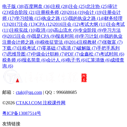
电子版 (38)
百度网盘 (36)
注税 (28)
注会 (25)
北注协 (25)
审计
(23)
综合阶段 (21)
注册税务师 (20)
2014 (19)
会计 (19)
注册会计
师 (17)
学习经验 (15)
执业之路 (15)
我的执业之路 (14)
财务经理
(13)
2017注会 (13)
CPA (12)
2016注会 (12)
考试大纲 (11)
注会考试
(11)
注税实战 (10)
取消 (10)
高山流水 (9)
专业阶段 (9)
学习方法
(9)
2015注会 (9)
我是CPA (9)
报名时间 (8)
学习计划 (8)
我的执业
注册会计师之路 (8)
税收征管法 (8)
2014注税教材 (7)
张敬富 (7)
下载 (7)
注税考试 (7)
零基础 (7)
高清 (7)
破解版 (7)
手把手系列
(7)
思维导图 (7)
中级会计职称 (7)
PDF (7)
金鑫松 (7)
考试时间 (6)
税务师 (6)
报名简章 (6)
会计人 (6)
电子书 (6)
汇算清缴 (6)
成绩查
询 (6)
邮箱：
ctakj@qq.com
| QQ：996688685
©2026
CTAKJ.COM
注税课件网
粤ICP备13087514号
友情链接