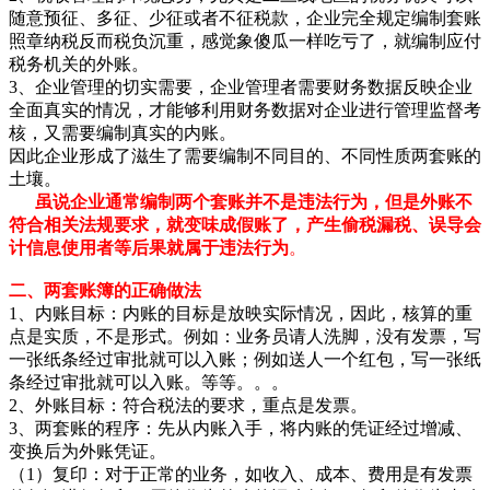
随意预征、多征、少征或者不征税款，企业完全规定编制套账
照章纳税反而税负沉重，感觉象傻瓜一样吃亏了，就编制应付
税务机关的外账。
3、企业管理的切实需要，企业管理者需要财务数据反映企业
全面真实的情况，才能够利用财务数据对企业进行管理监督考
核，又需要编制真实的内账。
因此企业形成了滋生了需要编制不同目的、不同性质两套账的
土壤。
虽说企业通常编制两个套账并不是违法行为，但是外账不
符合相关法规要求，就变味成假账了，产生偷税漏税、误导会
计信息使用者等后果就属于违法行为
。
二、两套账簿的正确做法
1、内账目标：内账的目标是放映实际情况，因此，核算的重
点是实质，不是形式。例如：业务员请人洗脚，没有发票，写
一张纸条经过审批就可以入账；例如送人一个红包，写一张纸
条经过审批就可以入账。等等。。。
2、外账目标：符合税法的要求，重点是发票。
3、两套账的程序：先从内账入手，将内账的凭证经过增减、
变换后为外账凭证。
（1）复印：对于正常的业务，如收入、成本、费用是有发票