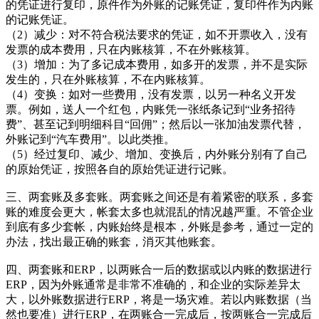
的凭证进行复印，原件作为外账的记账凭证，复印件作为内账
的记账凭证。
（2）减少：对不符合税法要求的凭证，如不开票收入，没有
发票的成本费用，只在内账核算，不在外账核算。
（3）增加：为了多记成本费用，如多开的发票，并不是实际
发生的，只在外账核算，不在内账核算。
（4）变换：如对一些费用，没有发票，以另一种名义开发
票。例如，送人一个红包，内账凭一张纸条记到“业务招待
费”、甚至记到明细科目“回佣”；然后以一张加油发票代替，
外账记到“汽车费用”。以此类推。
（5）经过复印、减少、增加、变换后，内外账分别有了自己
的原始凭证，按照各自的原始凭证进行记账。
三、两套账及多套账。两套账之间还是有着紧密的联系，多套
账的难度会更大，帐套太多也就混乱的情况越严重。不管企业
到底有多少套帐，内账始终是根本，外账是参考，通过一定的
办法，找出最正确的账套，消灭其他账套。
四、两套账和ERP，以两账合一后的数据或以内账的数据进行
ERP，因为外账通常是非常不准确的，和企业的实际差异太
大，以外账数据进行ERP，将是一场灾难。若以内账数据（当
然也要准）进行ERP，在两账合一完成后，按两账合一完成后