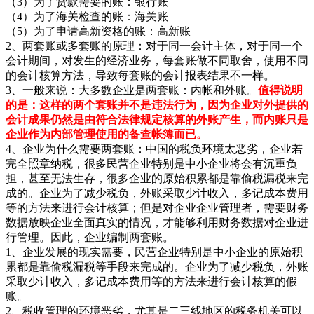
（3）为了贷款需要的账：银行账
（4）为了海关检查的账：海关账
（5）为了申请高新资格的账：高新账
2、两套账或多套账的原理：对于同一会计主体，对于同一个
会计期间，对发生的经济业务，每套账做不同取舍，使用不同
的会计核算方法，导致每套账的会计报表结果不一样。
3、一般来说：大多数企业是两套账：内帐和外账。
值得说明
的是：这样的两个套账并不是违法行为，因为企业对外提供的
会计成果仍然是由符合法律规定核算的外账产生，而内账只是
企业作为内部管理使用的备查帐簿而已。
4、企业为什么需要两套账：中国的税负环境太恶劣，企业若
完全照章纳税，很多民营企业特别是中小企业将会有沉重负
担，甚至无法生存，很多企业的原始积累都是靠偷税漏税来完
成的。企业为了减少税负，外账采取少计收入，多记成本费用
等的方法来进行会计核算；但是对企业企业管理者，需要财务
数据放映企业全面真实的情况，才能够利用财务数据对企业进
行管理。因此，企业编制两套账。
1、企业发展的现实需要，民营企业特别是中小企业的原始积
累都是靠偷税漏税等手段来完成的。企业为了减少税负，外账
采取少计收入，多记成本费用等的方法来进行会计核算的假
账。
2、税收管理的环境恶劣，尤其是二三线地区的税务机关可以