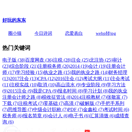
好玩的东东
圈小猫
今日诗词
恋爱表白
webp转jpg
热门关键词
电子版 (38)
百度网盘 (36)
注税 (28)
注会 (25)
北注协 (25)
审计
(23)
综合阶段 (21)
注册税务师 (20)
2014 (19)
会计 (19)
注册会计
师 (17)
学习经验 (15)
执业之路 (15)
我的执业之路 (14)
财务经理
(13)
2017注会 (13)
CPA (12)
2016注会 (12)
考试大纲 (11)
注会考试
(11)
注税实战 (10)
取消 (10)
高山流水 (9)
专业阶段 (9)
学习方法
(9)
2015注会 (9)
我是CPA (9)
报名时间 (8)
学习计划 (8)
我的执业
注册会计师之路 (8)
税收征管法 (8)
2014注税教材 (7)
张敬富 (7)
下载 (7)
注税考试 (7)
零基础 (7)
高清 (7)
破解版 (7)
手把手系列
(7)
思维导图 (7)
中级会计职称 (7)
PDF (7)
金鑫松 (7)
考试时间 (6)
税务师 (6)
报名简章 (6)
会计人 (6)
电子书 (6)
汇算清缴 (6)
成绩查
询 (6)