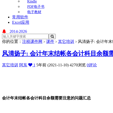
Kindle
PDF电子书
电子教材
常用软件
Excel应用
2014-2026
你的位置：
注税课件网
课件
其它培训
风清扬子: 会计年
>
>
>
风清扬子: 会计年末结帐各会计科目余额
其它培训
阿东
1
5年前 (2021-11-10)
4270浏览
0评论
会计年末结帐各会计科目余额需要注意的问题汇总