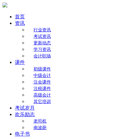
首页
资讯
行业资讯
考试资讯
更新动态
学习资讯
会计职场
课件
初级课件
中级会计
注会课件
注税课件
高级会计
其它培训
考试岁月
欢乐励志
老司机
南波葩
电子书