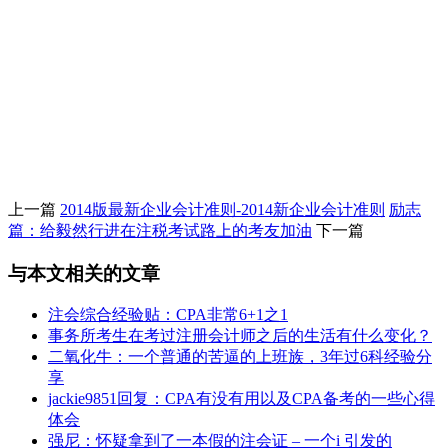
上一篇
2014版最新企业会计准则-2014新企业会计准则
励志
篇：给毅然行进在注税考试路上的考友加油
下一篇
与本文相关的文章
注会综合经验贴：CPA非常6+1之1
事务所考生在考过注册会计师之后的生活有什么变化？
二氧化牛：一个普通的苦逼的上班族，3年过6科经验分
享
jackie9851回复：CPA有没有用以及CPA备考的一些心得
体会
强尼：怀疑拿到了一本假的注会证 – 一个i 引发的