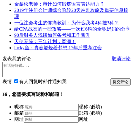
金鑫松老师：审计如何锻炼语言表达能力？
2019年注册会计师综合阶段20天冲刺攻略及重要信息梳
理
一位注会考生的惨痛教训：为什么我考4科挂3科？
给CPA战友的一些攻略——一次过6科的全职妈妈的分享
90后财务人浅谈如何备考和工作晋升
天使琴缘：三年计划，圆满！
lucky鱼：青春燃烧着梦想 17年后重考注会
发表我的评论
取消评论
表情
有人回复时邮件通知我
提交评论
Hi，您需要填写昵称和邮箱！
昵称
昵称 (必填)
邮箱
邮箱 (必填)
网址
网址