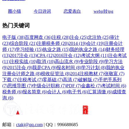
圈小猫
今日诗词
恋爱表白
webp转jpg
热门关键词
电子版 (38)
百度网盘 (36)
注税 (28)
注会 (25)
北注协 (25)
审计
(23)
综合阶段 (21)
注册税务师 (20)
2014 (19)
会计 (19)
注册会计
师 (17)
学习经验 (15)
执业之路 (15)
我的执业之路 (14)
财务经理
(13)
2017注会 (13)
CPA (12)
2016注会 (12)
考试大纲 (11)
注会考试
(11)
注税实战 (10)
取消 (10)
高山流水 (9)
专业阶段 (9)
学习方法
(9)
2015注会 (9)
我是CPA (9)
报名时间 (8)
学习计划 (8)
我的执业
注册会计师之路 (8)
税收征管法 (8)
2014注税教材 (7)
张敬富 (7)
下载 (7)
注税考试 (7)
零基础 (7)
高清 (7)
破解版 (7)
手把手系列
(7)
思维导图 (7)
中级会计职称 (7)
PDF (7)
金鑫松 (7)
考试时间 (6)
税务师 (6)
报名简章 (6)
会计人 (6)
电子书 (6)
汇算清缴 (6)
成绩查
询 (6)
邮箱：
ctakj@qq.com
| QQ：996688685