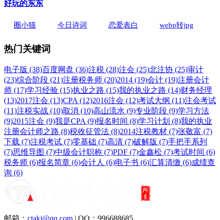
好玩的东东
圈小猫
今日诗词
恋爱表白
webp转jpg
热门关键词
电子版 (38)
百度网盘 (36)
注税 (28)
注会 (25)
北注协 (25)
审计
(23)
综合阶段 (21)
注册税务师 (20)
2014 (19)
会计 (19)
注册会计
师 (17)
学习经验 (15)
执业之路 (15)
我的执业之路 (14)
财务经理
(13)
2017注会 (13)
CPA (12)
2016注会 (12)
考试大纲 (11)
注会考试
(11)
注税实战 (10)
取消 (10)
高山流水 (9)
专业阶段 (9)
学习方法
(9)
2015注会 (9)
我是CPA (9)
报名时间 (8)
学习计划 (8)
我的执业
注册会计师之路 (8)
税收征管法 (8)
2014注税教材 (7)
张敬富 (7)
下载 (7)
注税考试 (7)
零基础 (7)
高清 (7)
破解版 (7)
手把手系列
(7)
思维导图 (7)
中级会计职称 (7)
PDF (7)
金鑫松 (7)
考试时间 (6)
税务师 (6)
报名简章 (6)
会计人 (6)
电子书 (6)
汇算清缴 (6)
成绩查
询 (6)
邮箱：
ctakj@qq.com
| QQ：996688685